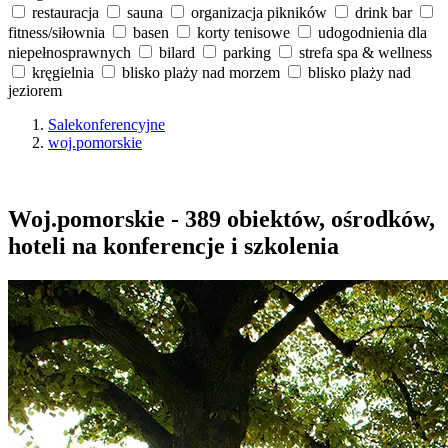
restauracja
sauna
organizacja pikników
drink bar
fitness/siłownia
basen
korty tenisowe
udogodnienia dla
niepełnosprawnych
bilard
parking
strefa spa & wellness
kręgielnia
blisko plaży nad morzem
blisko plaży nad
jeziorem
Salekonferencyjne
woj.pomorskie
Woj.pomorskie - 389 obiektów, ośrodków,
hoteli na konferencje i szkolenia