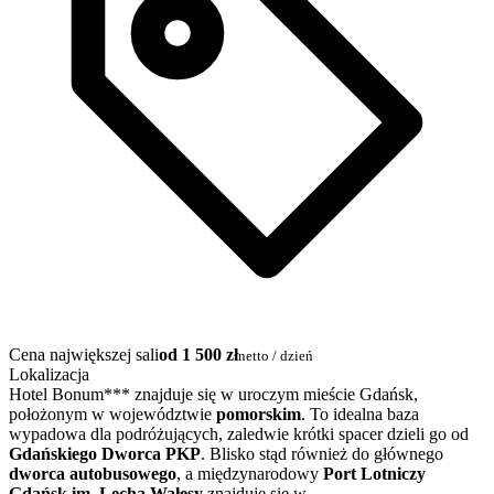
Cena największej sali
od 1 500 zł
netto / dzień
Lokalizacja
Hotel Bonum*** znajduje się w uroczym mieście Gdańsk,
położonym w województwie
pomorskim
. To idealna baza
wypadowa dla podróżujących, zaledwie krótki spacer dzieli go od
Gdańskiego Dworca PKP
. Blisko stąd również do głównego
dworca autobusowego
, a międzynarodowy
Port Lotniczy
Gdańsk im. Lecha Wałęsy
znajduje się w…