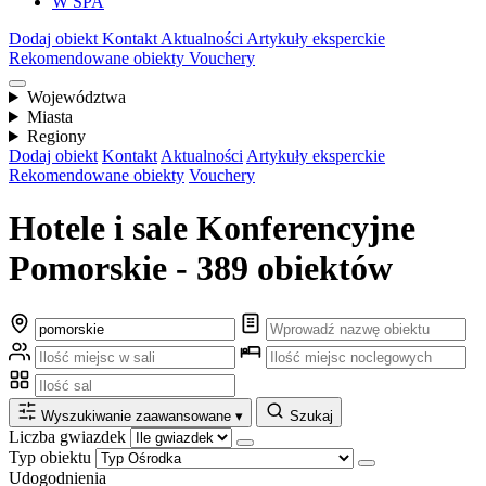
W SPA
Dodaj obiekt
Kontakt
Aktualności
Artykuły eksperckie
Rekomendowane obiekty
Vouchery
Województwa
Miasta
Regiony
Dodaj obiekt
Kontakt
Aktualności
Artykuły eksperckie
Rekomendowane obiekty
Vouchery
Hotele i sale Konferencyjne
Pomorskie - 389 obiektów
Wyszukiwanie zaawansowane
▾
Szukaj
Liczba gwiazdek
Typ obiektu
Udogodnienia