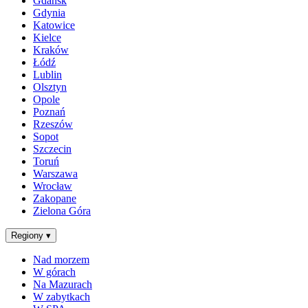
Gdańsk
Gdynia
Katowice
Kielce
Kraków
Łódź
Lublin
Olsztyn
Opole
Poznań
Rzeszów
Sopot
Szczecin
Toruń
Warszawa
Wrocław
Zakopane
Zielona Góra
Regiony
▾
Nad morzem
W górach
Na Mazurach
W zabytkach