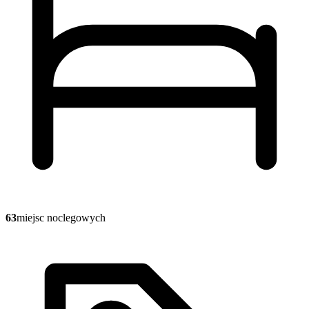
63
miejsc noclegowych