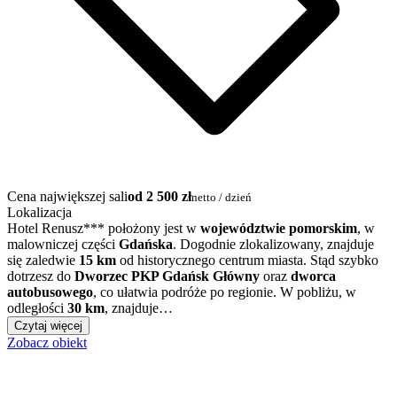
Cena największej sali
od 2 500 zł
netto / dzień
Lokalizacja
Hotel Renusz*** położony jest w
województwie pomorskim
, w
malowniczej części
Gdańska
. Dogodnie zlokalizowany, znajduje
się zaledwie
15 km
od historycznego centrum miasta. Stąd szybko
dotrzesz do
Dworzec PKP Gdańsk Główny
oraz
dworca
autobusowego
, co ułatwia podróże po regionie. W pobliżu, w
odległości
30 km
, znajduje…
Czytaj więcej
Zobacz obiekt