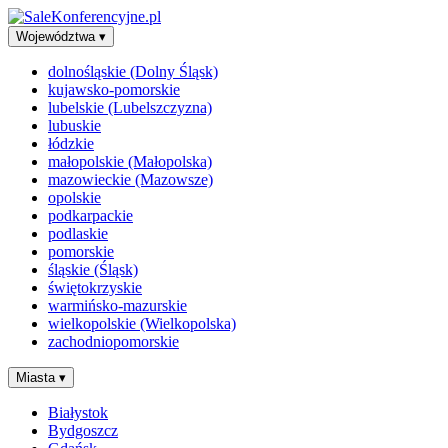
Województwa
▾
dolnośląskie (Dolny Śląsk)
kujawsko-pomorskie
lubelskie (Lubelszczyzna)
lubuskie
łódzkie
małopolskie (Małopolska)
mazowieckie (Mazowsze)
opolskie
podkarpackie
podlaskie
pomorskie
śląskie (Śląsk)
świętokrzyskie
warmińsko-mazurskie
wielkopolskie (Wielkopolska)
zachodniopomorskie
Miasta
▾
Białystok
Bydgoszcz