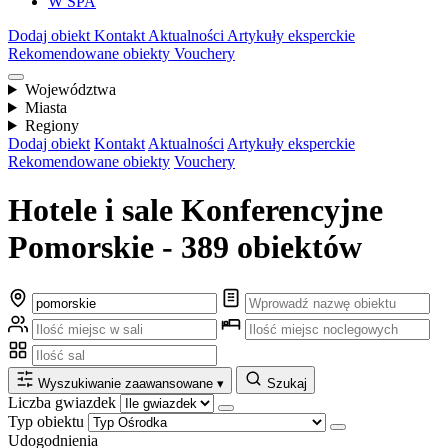
W SPA
Dodaj obiekt
Kontakt
Aktualności
Artykuły eksperckie
Rekomendowane obiekty
Vouchery
Województwa
Miasta
Regiony
Dodaj obiekt
Kontakt
Aktualności
Artykuły eksperckie
Rekomendowane obiekty
Vouchery
Hotele i sale Konferencyjne
Pomorskie - 389 obiektów
Wyszukiwanie zaawansowane
▾
Szukaj
Liczba gwiazdek
Typ obiektu
Udogodnienia