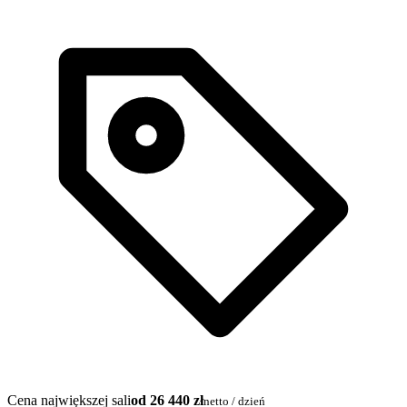
Cena największej sali
od 26 440 zł
netto / dzień