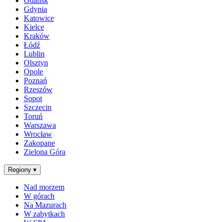
Gdańsk
Gdynia
Katowice
Kielce
Kraków
Łódź
Lublin
Olsztyn
Opole
Poznań
Rzeszów
Sopot
Szczecin
Toruń
Warszawa
Wrocław
Zakopane
Zielona Góra
Regiony
▾
Nad morzem
W górach
Na Mazurach
W zabytkach