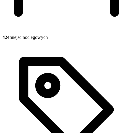
424
miejsc noclegowych