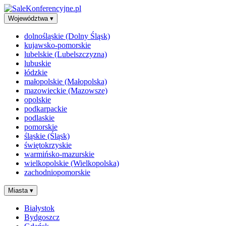
Województwa
▾
dolnośląskie (Dolny Śląsk)
kujawsko-pomorskie
lubelskie (Lubelszczyzna)
lubuskie
łódzkie
małopolskie (Małopolska)
mazowieckie (Mazowsze)
opolskie
podkarpackie
podlaskie
pomorskie
śląskie (Śląsk)
świętokrzyskie
warmińsko-mazurskie
wielkopolskie (Wielkopolska)
zachodniopomorskie
Miasta
▾
Białystok
Bydgoszcz