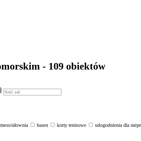
pomorskim - 109 obiektów
itness/siłownia
basen
korty tenisowe
udogodnienia dla niep