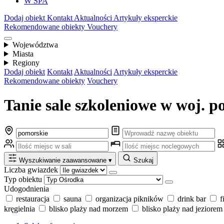
W SPA
Dodaj obiekt
Kontakt
Aktualności
Artykuły eksperckie
Rekomendowane obiekty
Vouchery
Województwa
Miasta
Regiony
Dodaj obiekt
Kontakt
Aktualności
Artykuły eksperckie
Rekomendowane obiekty
Vouchery
Tanie sale szkoleniowe w woj. 
Wyszukiwanie zaawansowane
▾
Szukaj
Liczba gwiazdek
Typ obiektu
Udogodnienia
restauracja
sauna
organizacja pikników
drink bar
f
kręgielnia
blisko plaży nad morzem
blisko plaży nad jeziorem