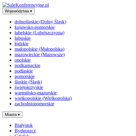
Województwa
▾
dolnośląskie (Dolny Śląsk)
kujawsko-pomorskie
lubelskie (Lubelszczyzna)
lubuskie
łódzkie
małopolskie (Małopolska)
mazowieckie (Mazowsze)
opolskie
podkarpackie
podlaskie
pomorskie
śląskie (Śląsk)
świętokrzyskie
warmińsko-mazurskie
wielkopolskie (Wielkopolska)
zachodniopomorskie
Miasta
▾
Białystok
Bydgoszcz