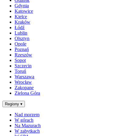
Gdańsk
Gdynia
Katowice
Kielce
Kraków
Łódź
Lublin
Olsztyn
Opole
Poznań
Rzeszów
Sopot
Szczecin
Toruń
Warszawa
Wrocław
Zakopane
Zielona Góra
Regiony
▾
Nad morzem
W górach
Na Mazurach
W zabytkach