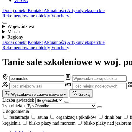
W SPA
Dodaj obiekt
Kontakt
Aktualności
Artykuły eksperckie
Rekomendowane obiekty
Vouchery
Województwa
Miasta
Regiony
Dodaj obiekt
Kontakt
Aktualności
Artykuły eksperckie
Rekomendowane obiekty
Vouchery
Tanie sale szkoleniowe w woj. 
Wyszukiwanie zaawansowane
▾
Szukaj
Liczba gwiazdek
Typ obiektu
Udogodnienia
restauracja
sauna
organizacja pikników
drink bar
f
kręgielnia
blisko plaży nad morzem
blisko plaży nad jeziorem