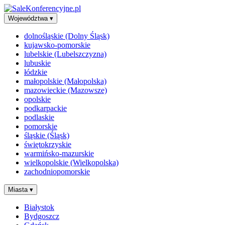
Województwa
▾
dolnośląskie (Dolny Śląsk)
kujawsko-pomorskie
lubelskie (Lubelszczyzna)
lubuskie
łódzkie
małopolskie (Małopolska)
mazowieckie (Mazowsze)
opolskie
podkarpackie
podlaskie
pomorskie
śląskie (Śląsk)
świętokrzyskie
warmińsko-mazurskie
wielkopolskie (Wielkopolska)
zachodniopomorskie
Miasta
▾
Białystok
Bydgoszcz