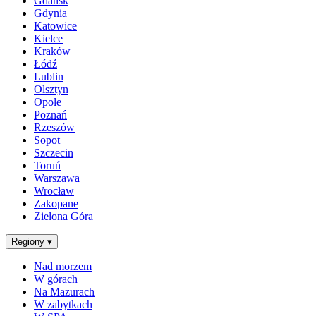
Gdańsk
Gdynia
Katowice
Kielce
Kraków
Łódź
Lublin
Olsztyn
Opole
Poznań
Rzeszów
Sopot
Szczecin
Toruń
Warszawa
Wrocław
Zakopane
Zielona Góra
Regiony
▾
Nad morzem
W górach
Na Mazurach
W zabytkach