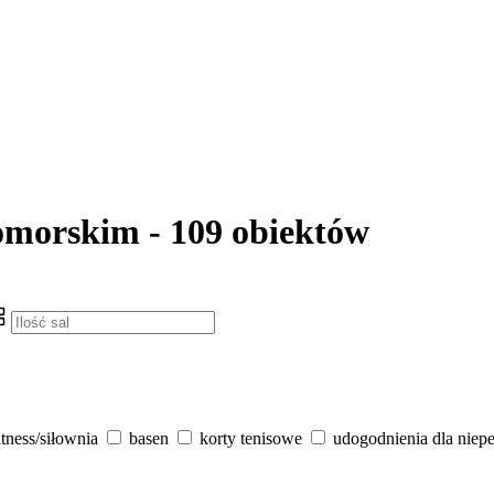
pomorskim - 109 obiektów
itness/siłownia
basen
korty tenisowe
udogodnienia dla niep