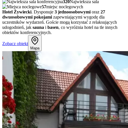
320
Najwieksza sala
57
miejsc noclegowych
Hotel Żywiecki
. Dysponuje
3 jednoosobowymi
oraz
27
dwuosobowymi pokojami
zapewniającymi wygodę dla
uczestników wydarzeń. Goście mogą korzystać z relaksujących
udogodnień, jak
sauna
i
basen
, co wyróżnia hotel na tle innych
obiektów konferencyjnych.
Zobacz obiekt
Mapa