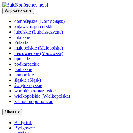
Województwa
▾
dolnośląskie (Dolny Śląsk)
kujawsko-pomorskie
lubelskie (Lubelszczyzna)
lubuskie
łódzkie
małopolskie (Małopolska)
mazowieckie (Mazowsze)
opolskie
podkarpackie
podlaskie
pomorskie
śląskie (Śląsk)
świętokrzyskie
warmińsko-mazurskie
wielkopolskie (Wielkopolska)
zachodniopomorskie
Miasta
▾
Białystok
Bydgoszcz