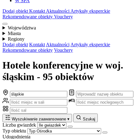
W SPA
Dodaj obiekt
Kontakt
Aktualności
Artykuły eksperckie
Rekomendowane obiekty
Vouchery
Województwa
Miasta
Regiony
Dodaj obiekt
Kontakt
Aktualności
Artykuły eksperckie
Rekomendowane obiekty
Vouchery
Hotele konferencyjne w woj.
śląskim - 95 obiektów
Wyszukiwanie zaawansowane
▾
Szukaj
Liczba gwiazdek
Typ obiektu
Udogodnienia