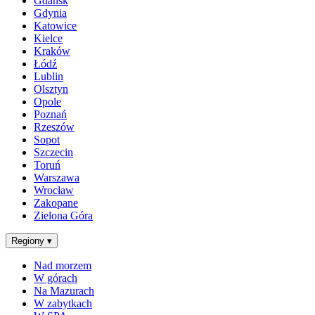
Gdańsk
Gdynia
Katowice
Kielce
Kraków
Łódź
Lublin
Olsztyn
Opole
Poznań
Rzeszów
Sopot
Szczecin
Toruń
Warszawa
Wrocław
Zakopane
Zielona Góra
Regiony
▾
Nad morzem
W górach
Na Mazurach
W zabytkach