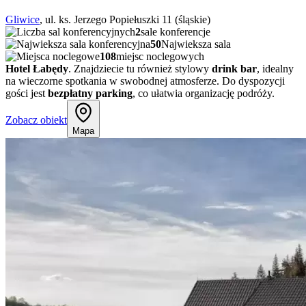
Gliwice
, ul. ks. Jerzego Popiełuszki 11 (śląskie)
2
sale konferencje
50
Najwieksza sala
108
miejsc noclegowych
Hotel Łabędy
. Znajdziecie tu również stylowy
drink bar
, idealny
na wieczorne spotkania w swobodnej atmosferze. Do dyspozycji
gości jest
bezpłatny parking
, co ułatwia organizację podróży.
Zobacz obiekt
Mapa