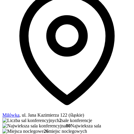
Milówka
, ul. Jana Kazimierza 122 (śląskie)
2
sale konferencje
80
Najwieksza sala
26
miejsc noclegowych