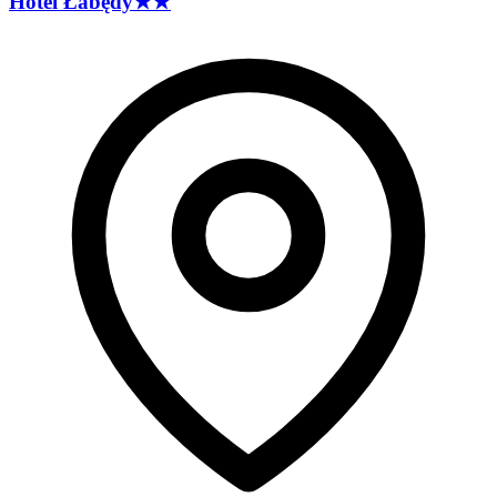
Hotel
Łabędy
★★