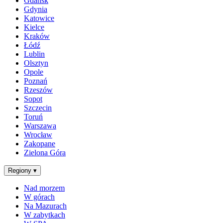
Gdańsk
Gdynia
Katowice
Kielce
Kraków
Łódź
Lublin
Olsztyn
Opole
Poznań
Rzeszów
Sopot
Szczecin
Toruń
Warszawa
Wrocław
Zakopane
Zielona Góra
Regiony
▾
Nad morzem
W górach
Na Mazurach
W zabytkach