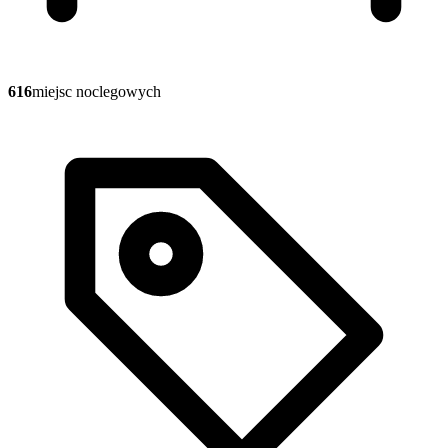
616
miejsc noclegowych