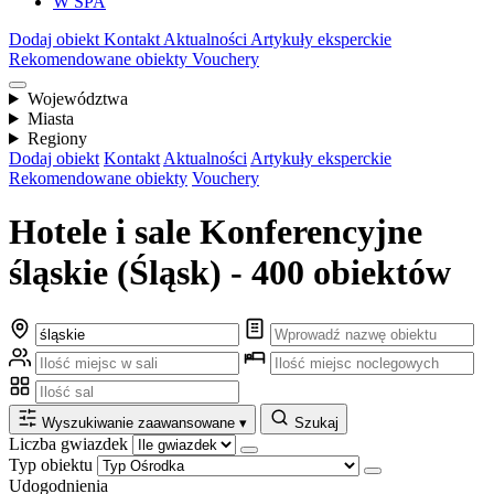
W SPA
Dodaj obiekt
Kontakt
Aktualności
Artykuły eksperckie
Rekomendowane obiekty
Vouchery
Województwa
Miasta
Regiony
Dodaj obiekt
Kontakt
Aktualności
Artykuły eksperckie
Rekomendowane obiekty
Vouchery
Hotele i sale Konferencyjne
śląskie (Śląsk) - 400 obiektów
Wyszukiwanie zaawansowane
▾
Szukaj
Liczba gwiazdek
Typ obiektu
Udogodnienia