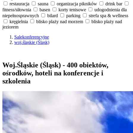
restauracja
sauna
organizacja pikników
drink bar
fitness/siłownia
basen
korty tenisowe
udogodnienia dla
niepełnosprawnych
bilard
parking
strefa spa & wellness
kręgielnia
blisko plaży nad morzem
blisko plaży nad
jeziorem
Salekonferencyjne
woj.śląskie (Śląsk)
Woj.Śląskie (Śląsk) - 400 obiektów,
ośrodków, hoteli na konferencje i
szkolenia