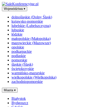
Województwa
▾
dolnośląskie (Dolny Śląsk)
kujawsko-pomorskie
lubelskie (Lubelszczyzna)
lubuskie
łódzkie
małopolskie (Małopolska)
mazowieckie (Mazowsze)
opolskie
podkarpackie
podlaskie
pomorskie
śląskie (Śląsk)
świętokrzyskie
warmińsko-mazurskie
wielkopolskie (Wielkopolska)
zachodniopomorskie
Miasta
▾
Białystok
Bydgoszcz