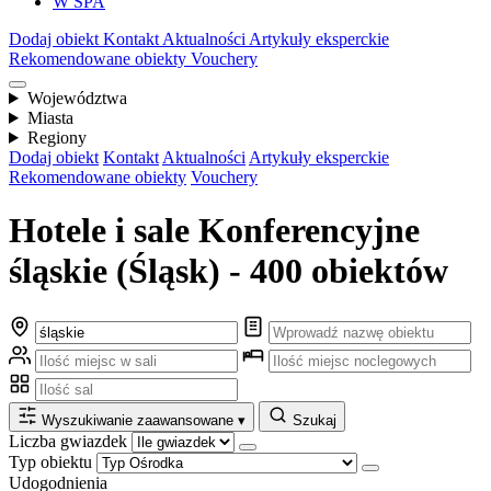
W SPA
Dodaj obiekt
Kontakt
Aktualności
Artykuły eksperckie
Rekomendowane obiekty
Vouchery
Województwa
Miasta
Regiony
Dodaj obiekt
Kontakt
Aktualności
Artykuły eksperckie
Rekomendowane obiekty
Vouchery
Hotele i sale Konferencyjne
śląskie (Śląsk) - 400 obiektów
Wyszukiwanie zaawansowane
▾
Szukaj
Liczba gwiazdek
Typ obiektu
Udogodnienia