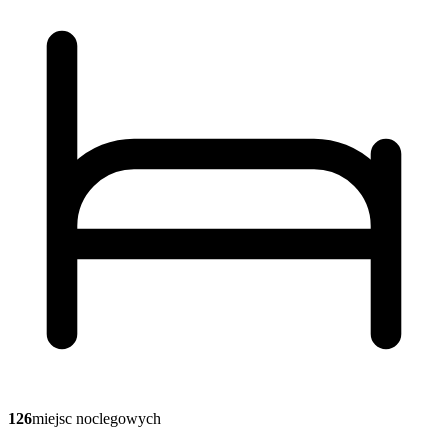
126
miejsc noclegowych