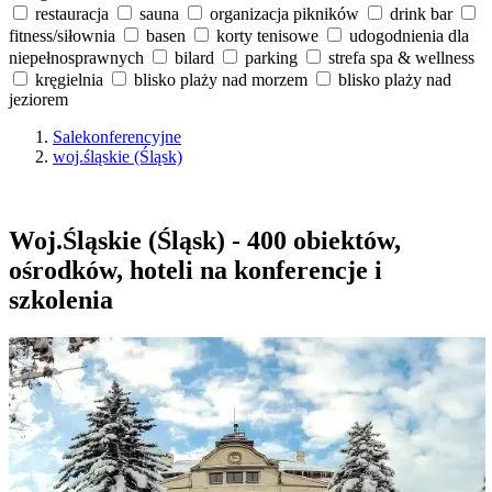
restauracja
sauna
organizacja pikników
drink bar
fitness/siłownia
basen
korty tenisowe
udogodnienia dla
niepełnosprawnych
bilard
parking
strefa spa & wellness
kręgielnia
blisko plaży nad morzem
blisko plaży nad
jeziorem
Salekonferencyjne
woj.śląskie (Śląsk)
Woj.Śląskie (Śląsk) - 400 obiektów,
ośrodków, hoteli na konferencje i
szkolenia