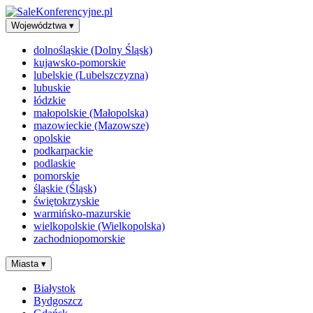
Województwa
▾
dolnośląskie (Dolny Śląsk)
kujawsko-pomorskie
lubelskie (Lubelszczyzna)
lubuskie
łódzkie
małopolskie (Małopolska)
mazowieckie (Mazowsze)
opolskie
podkarpackie
podlaskie
pomorskie
śląskie (Śląsk)
świętokrzyskie
warmińsko-mazurskie
wielkopolskie (Wielkopolska)
zachodniopomorskie
Miasta
▾
Białystok
Bydgoszcz