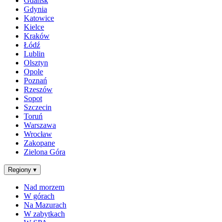
Gdańsk
Gdynia
Katowice
Kielce
Kraków
Łódź
Lublin
Olsztyn
Opole
Poznań
Rzeszów
Sopot
Szczecin
Toruń
Warszawa
Wrocław
Zakopane
Zielona Góra
Regiony
▾
Nad morzem
W górach
Na Mazurach
W zabytkach