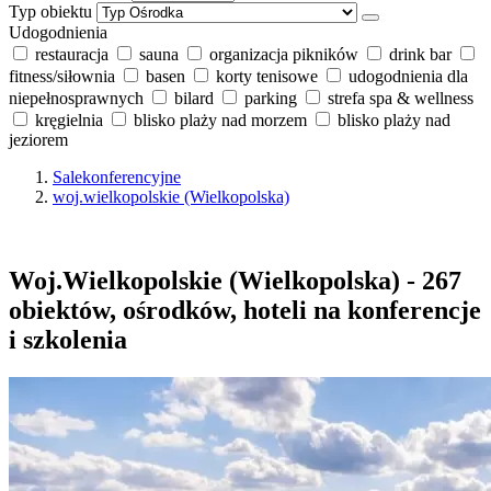
Typ obiektu
Udogodnienia
restauracja
sauna
organizacja pikników
drink bar
fitness/siłownia
basen
korty tenisowe
udogodnienia dla
niepełnosprawnych
bilard
parking
strefa spa & wellness
kręgielnia
blisko plaży nad morzem
blisko plaży nad
jeziorem
Salekonferencyjne
woj.wielkopolskie (Wielkopolska)
Woj.Wielkopolskie (Wielkopolska) - 267
obiektów, ośrodków, hoteli na konferencje
i szkolenia