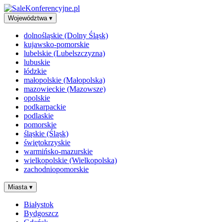
Województwa
▾
dolnośląskie (Dolny Śląsk)
kujawsko-pomorskie
lubelskie (Lubelszczyzna)
lubuskie
łódzkie
małopolskie (Małopolska)
mazowieckie (Mazowsze)
opolskie
podkarpackie
podlaskie
pomorskie
śląskie (Śląsk)
świętokrzyskie
warmińsko-mazurskie
wielkopolskie (Wielkopolska)
zachodniopomorskie
Miasta
▾
Białystok
Bydgoszcz