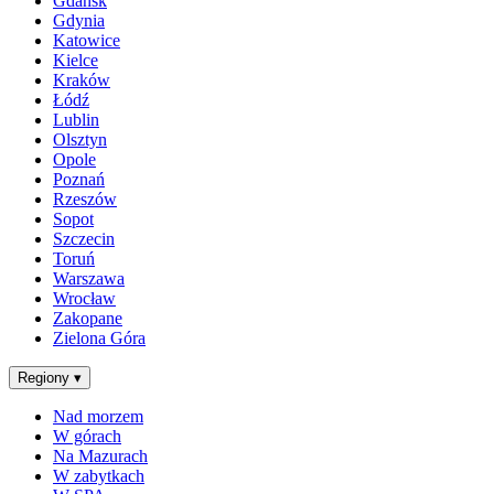
Gdańsk
Gdynia
Katowice
Kielce
Kraków
Łódź
Lublin
Olsztyn
Opole
Poznań
Rzeszów
Sopot
Szczecin
Toruń
Warszawa
Wrocław
Zakopane
Zielona Góra
Regiony
▾
Nad morzem
W górach
Na Mazurach
W zabytkach