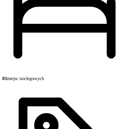
83
miejsc noclegowych