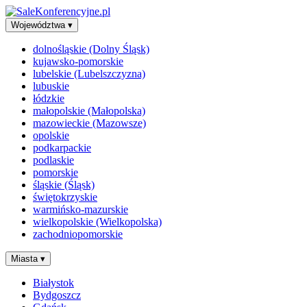
Województwa
▾
dolnośląskie (Dolny Śląsk)
kujawsko-pomorskie
lubelskie (Lubelszczyzna)
lubuskie
łódzkie
małopolskie (Małopolska)
mazowieckie (Mazowsze)
opolskie
podkarpackie
podlaskie
pomorskie
śląskie (Śląsk)
świętokrzyskie
warmińsko-mazurskie
wielkopolskie (Wielkopolska)
zachodniopomorskie
Miasta
▾
Białystok
Bydgoszcz