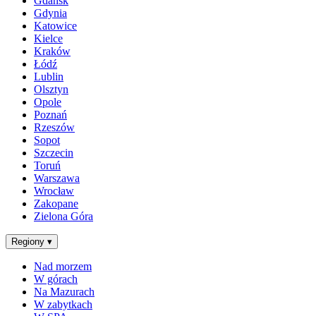
Gdańsk
Gdynia
Katowice
Kielce
Kraków
Łódź
Lublin
Olsztyn
Opole
Poznań
Rzeszów
Sopot
Szczecin
Toruń
Warszawa
Wrocław
Zakopane
Zielona Góra
Regiony
▾
Nad morzem
W górach
Na Mazurach
W zabytkach