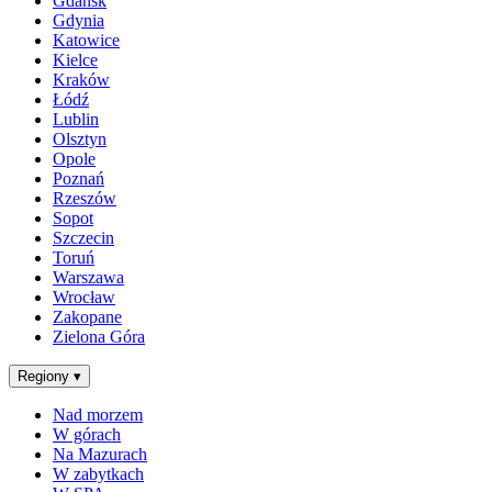
Gdańsk
Gdynia
Katowice
Kielce
Kraków
Łódź
Lublin
Olsztyn
Opole
Poznań
Rzeszów
Sopot
Szczecin
Toruń
Warszawa
Wrocław
Zakopane
Zielona Góra
Regiony
▾
Nad morzem
W górach
Na Mazurach
W zabytkach