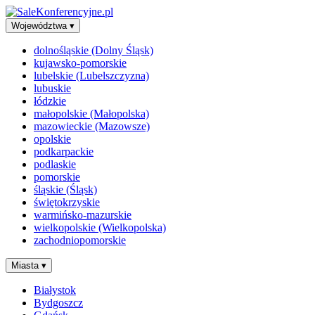
Województwa
▾
dolnośląskie (Dolny Śląsk)
kujawsko-pomorskie
lubelskie (Lubelszczyzna)
lubuskie
łódzkie
małopolskie (Małopolska)
mazowieckie (Mazowsze)
opolskie
podkarpackie
podlaskie
pomorskie
śląskie (Śląsk)
świętokrzyskie
warmińsko-mazurskie
wielkopolskie (Wielkopolska)
zachodniopomorskie
Miasta
▾
Białystok
Bydgoszcz