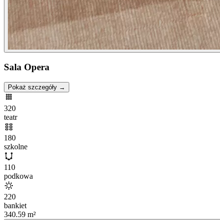
Sala Opera
Pokaż szczegóły →
320
teatr
180
szkolne
110
podkowa
220
bankiet
340.59
m²