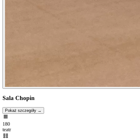
Sala Chopin
Pokaż szczegóły →
180
teatr