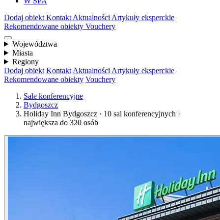
W SPA
Dodaj obiekt
Kontakt
Aktualności
Artykuły eksperckie
Rekomendowane obiekty
Vouchery
Województwa
Miasta
Regiony
Dodaj obiekt
Kontakt
Aktualności
Artykuły eksperckie
Rekomendowane obiekty
Vouchery
Sale konferencyjne
Bydgoszcz
Holiday Inn Bydgoszcz · 10 sal konferencyjnych ·
największa do 320 osób