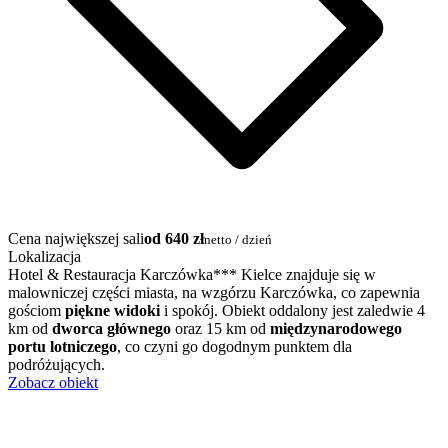
Cena największej sali
od 640 zł
netto / dzień
Lokalizacja
Hotel & Restauracja Karczówka*** Kielce znajduje się w
malowniczej części miasta, na wzgórzu Karczówka, co zapewnia
gościom
piękne widoki
i spokój. Obiekt oddalony jest zaledwie 4
km od
dworca głównego
oraz 15 km od
międzynarodowego
portu lotniczego
, co czyni go dogodnym punktem dla
podróżujących.
Zobacz obiekt