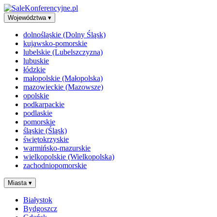
Województwa
▾
dolnośląskie (Dolny Śląsk)
kujawsko-pomorskie
lubelskie (Lubelszczyzna)
lubuskie
łódzkie
małopolskie (Małopolska)
mazowieckie (Mazowsze)
opolskie
podkarpackie
podlaskie
pomorskie
śląskie (Śląsk)
świętokrzyskie
warmińsko-mazurskie
wielkopolskie (Wielkopolska)
zachodniopomorskie
Miasta
▾
Białystok
Bydgoszcz