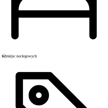
62
miejsc noclegowych