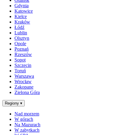
Gdańsk
Gdynia
Katowice
Kielce
Kraków
Łódź
Lublin
Olsztyn
Opole
Poznań
Rzeszów
Sopot
Szczecin
Toruń
Warszawa
Wrocław
Zakopane
Zielona Góra
Regiony
▾
Nad morzem
W górach
Na Mazurach
W zabytkach