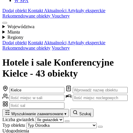
W SPA
Dodaj obiekt
Kontakt
Aktualności
Artykuły eksperckie
Rekomendowane obiekty
Vouchery
Województwa
Miasta
Regiony
Dodaj obiekt
Kontakt
Aktualności
Artykuły eksperckie
Rekomendowane obiekty
Vouchery
Hotele i sale Konferencyjne
Kielce - 43 obiekty
Wyszukiwanie zaawansowane
▾
Szukaj
Liczba gwiazdek
Typ obiektu
Udogodnienia