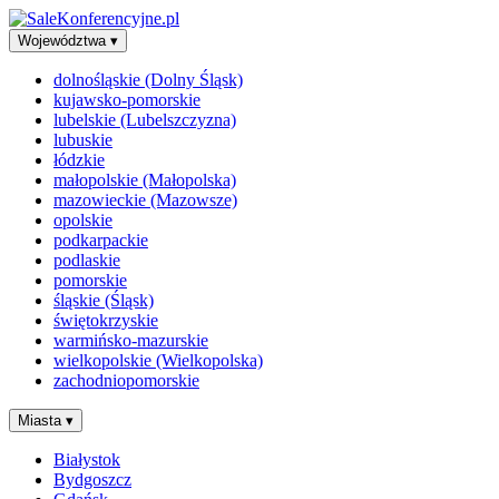
Województwa
▾
dolnośląskie (Dolny Śląsk)
kujawsko-pomorskie
lubelskie (Lubelszczyzna)
lubuskie
łódzkie
małopolskie (Małopolska)
mazowieckie (Mazowsze)
opolskie
podkarpackie
podlaskie
pomorskie
śląskie (Śląsk)
świętokrzyskie
warmińsko-mazurskie
wielkopolskie (Wielkopolska)
zachodniopomorskie
Miasta
▾
Białystok
Bydgoszcz