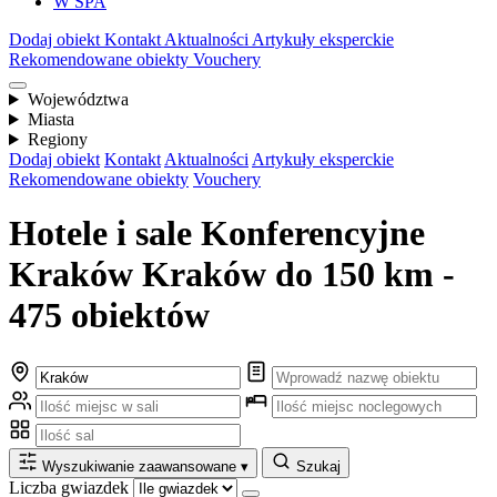
W SPA
Dodaj obiekt
Kontakt
Aktualności
Artykuły eksperckie
Rekomendowane obiekty
Vouchery
Województwa
Miasta
Regiony
Dodaj obiekt
Kontakt
Aktualności
Artykuły eksperckie
Rekomendowane obiekty
Vouchery
Hotele i sale Konferencyjne
Kraków Kraków do 150 km -
475 obiektów
Wyszukiwanie zaawansowane
▾
Szukaj
Liczba gwiazdek