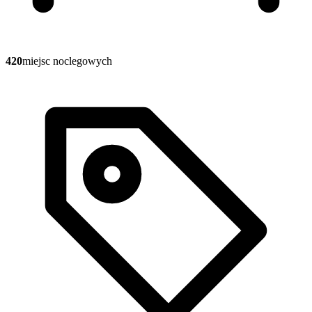
420
miejsc noclegowych