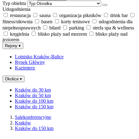
Typ obiektu
Udogodnienia
restauracja
sauna
organizacja pikników
drink bar
fitness/siłownia
basen
korty tenisowe
udogodnienia dla
niepełnosprawnych
bilard
parking
strefa spa & wellness
kręgielnia
blisko plaży nad morzem
blisko plaży nad
jeziorem
Rejony
▾
Lotnisko Kraków-Balice
Rynek Główny
Kazimierz
Okolice
▾
Kraków do 30 km
Kraków do 50 km
Kraków do 100 km
Kraków do 150 km
Salekonferencyjne
Kraków
Kraków do 150 km