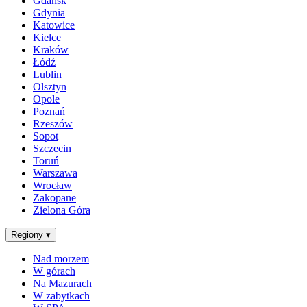
Gdańsk
Gdynia
Katowice
Kielce
Kraków
Łódź
Lublin
Olsztyn
Opole
Poznań
Rzeszów
Sopot
Szczecin
Toruń
Warszawa
Wrocław
Zakopane
Zielona Góra
Regiony
▾
Nad morzem
W górach
Na Mazurach
W zabytkach