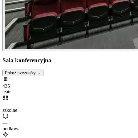
Sala konferencyjna
Pokaż szczegóły →
435
teatr
—
szkolne
—
podkowa