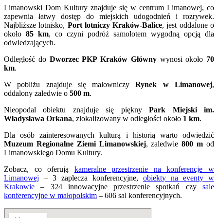
Limanowski Dom Kultury znajduje się w centrum Limanowej, co
zapewnia łatwy dostęp do miejskich udogodnień i rozrywek.
Najbliższe lotnisko,
Port lotniczy Kraków-Balice
, jest oddalone o
około
85 km
, co czyni podróż samolotem wygodną opcją dla
odwiedzających.
Odległość do
Dworzec PKP Kraków Główny
wynosi około
70
km
.
W pobliżu znajduje się malowniczy
Rynek w Limanowej
,
oddalony zaledwie o
500 m
.
Nieopodal obiektu znajduje się piękny
Park Miejski im.
Władysława Orkana
, zlokalizowany w odległości około
1 km
.
Dla osób zainteresowanych kulturą i historią warto odwiedzić
Muzeum Regionalne Ziemi Limanowskiej
, zaledwie
800 m
od
Limanowskiego Domu Kultury.
Zobacz, co oferują
kameralne przestrzenie na konferencje w
Limanowej
– 3 zaplecza konferencyjne,
obiekty na eventy w
Krakowie
– 324 innowacyjne przestrzenie spotkań czy
sale
konferencyjne w małopolskim
– 606 sal konferencyjnych.