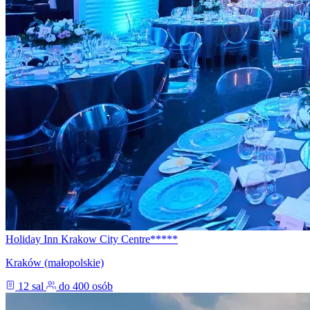
Holiday Inn Krakow City Centre*****
Kraków (małopolskie)
12 sal
do 400 osób