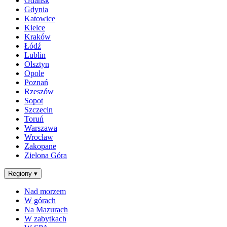
Gdańsk
Gdynia
Katowice
Kielce
Kraków
Łódź
Lublin
Olsztyn
Opole
Poznań
Rzeszów
Sopot
Szczecin
Toruń
Warszawa
Wrocław
Zakopane
Zielona Góra
Regiony
▾
Nad morzem
W górach
Na Mazurach
W zabytkach