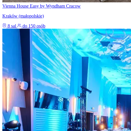
Vienna House Easy by Wyndham Cracow
Kraków (małopolskie)
8 sal
do 150 osób