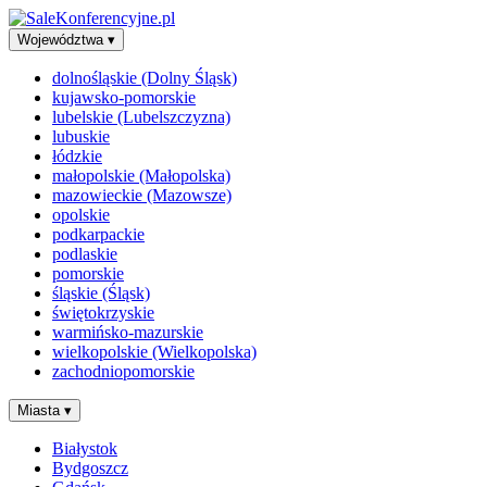
Województwa
▾
dolnośląskie (Dolny Śląsk)
kujawsko-pomorskie
lubelskie (Lubelszczyzna)
lubuskie
łódzkie
małopolskie (Małopolska)
mazowieckie (Mazowsze)
opolskie
podkarpackie
podlaskie
pomorskie
śląskie (Śląsk)
świętokrzyskie
warmińsko-mazurskie
wielkopolskie (Wielkopolska)
zachodniopomorskie
Miasta
▾
Białystok
Bydgoszcz