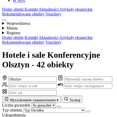
W SPA
Dodaj obiekt
Kontakt
Aktualności
Artykuły eksperckie
Rekomendowane obiekty
Vouchery
Województwa
Miasta
Regiony
Dodaj obiekt
Kontakt
Aktualności
Artykuły eksperckie
Rekomendowane obiekty
Vouchery
Hotele i sale Konferencyjne
Olsztyn - 42 obiekty
Wyszukiwanie zaawansowane
▾
Szukaj
Liczba gwiazdek
Typ obiektu
Udogodnienia