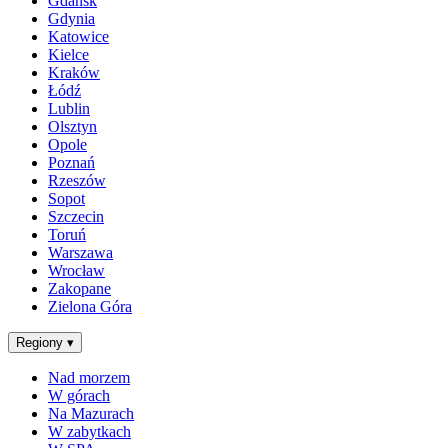
Gdańsk
Gdynia
Katowice
Kielce
Kraków
Łódź
Lublin
Olsztyn
Opole
Poznań
Rzeszów
Sopot
Szczecin
Toruń
Warszawa
Wrocław
Zakopane
Zielona Góra
Regiony
▾
Nad morzem
W górach
Na Mazurach
W zabytkach