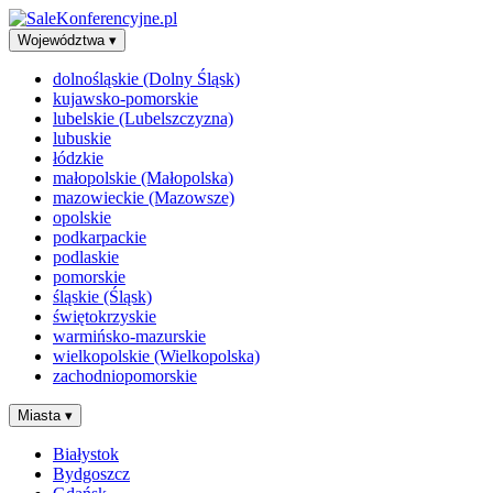
Województwa
▾
dolnośląskie (Dolny Śląsk)
kujawsko-pomorskie
lubelskie (Lubelszczyzna)
lubuskie
łódzkie
małopolskie (Małopolska)
mazowieckie (Mazowsze)
opolskie
podkarpackie
podlaskie
pomorskie
śląskie (Śląsk)
świętokrzyskie
warmińsko-mazurskie
wielkopolskie (Wielkopolska)
zachodniopomorskie
Miasta
▾
Białystok
Bydgoszcz