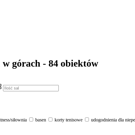
 w górach - 84 obiektów
itness/siłownia
basen
korty tenisowe
udogodnienia dla niep