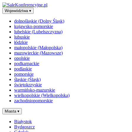
Województwa
▾
dolnośląskie (Dolny Śląsk)
kujawsko-pomorskie
lubelskie (Lubelszczyzna)
lubuskie
łódzkie
małopolskie (Małopolska)
mazowieckie (Mazowsze)
opolskie
podkarpackie
podlaskie
pomorskie
śląskie (Śląsk)
świętokrzyskie
warmińsko-mazurskie
wielkopolskie (Wielkopolska)
zachodniopomorskie
Miasta
▾
Białystok
Bydgoszcz