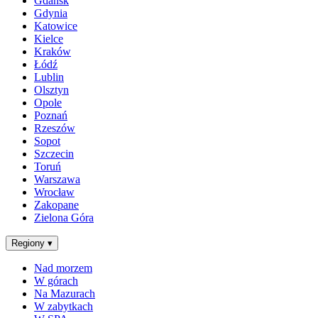
Gdańsk
Gdynia
Katowice
Kielce
Kraków
Łódź
Lublin
Olsztyn
Opole
Poznań
Rzeszów
Sopot
Szczecin
Toruń
Warszawa
Wrocław
Zakopane
Zielona Góra
Regiony
▾
Nad morzem
W górach
Na Mazurach
W zabytkach