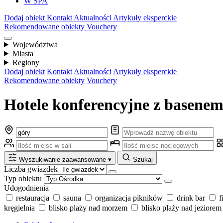
W SPA
Dodaj obiekt
Kontakt
Aktualności
Artykuły eksperckie
Rekomendowane obiekty
Vouchery
Województwa
Miasta
Regiony
Dodaj obiekt
Kontakt
Aktualności
Artykuły eksperckie
Rekomendowane obiekty
Vouchery
Hotele konferencyjne z basenem
Wyszukiwanie zaawansowane
▾
Szukaj
Liczba gwiazdek
Typ obiektu
Udogodnienia
restauracja
sauna
organizacja pikników
drink bar
f
kręgielnia
blisko plaży nad morzem
blisko plaży nad jeziorem