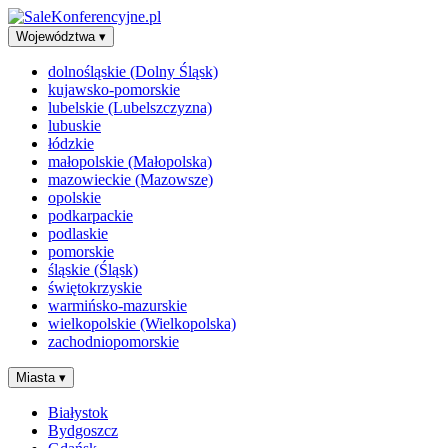
Województwa
▾
dolnośląskie (Dolny Śląsk)
kujawsko-pomorskie
lubelskie (Lubelszczyzna)
lubuskie
łódzkie
małopolskie (Małopolska)
mazowieckie (Mazowsze)
opolskie
podkarpackie
podlaskie
pomorskie
śląskie (Śląsk)
świętokrzyskie
warmińsko-mazurskie
wielkopolskie (Wielkopolska)
zachodniopomorskie
Miasta
▾
Białystok
Bydgoszcz