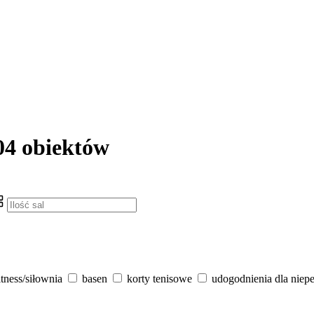
04 obiektów
itness/siłownia
basen
korty tenisowe
udogodnienia dla niep