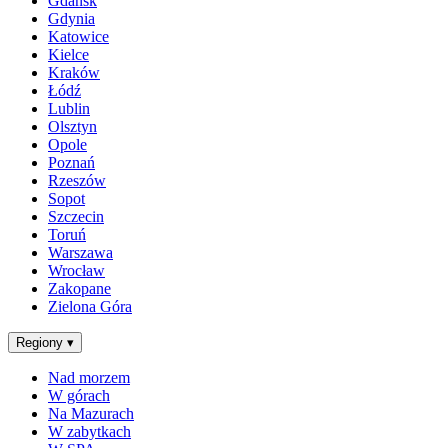
Gdańsk
Gdynia
Katowice
Kielce
Kraków
Łódź
Lublin
Olsztyn
Opole
Poznań
Rzeszów
Sopot
Szczecin
Toruń
Warszawa
Wrocław
Zakopane
Zielona Góra
Regiony
▾
Nad morzem
W górach
Na Mazurach
W zabytkach