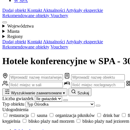
W SPA
Dodaj obiekt
Kontakt
Aktualności
Artykuły eksperckie
Rekomendowane obiekty
Vouchery
Województwa
Miasta
Regiony
Dodaj obiekt
Kontakt
Aktualności
Artykuły eksperckie
Rekomendowane obiekty
Vouchery
Hotele konferencyjne w SPA - 3
Wyszukiwanie zaawansowane
▾
Szukaj
Liczba gwiazdek
Typ obiektu
Udogodnienia
restauracja
sauna
organizacja pikników
drink bar
f
kręgielnia
blisko plaży nad morzem
blisko plaży nad jeziorem