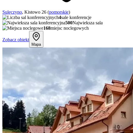
Sulęczyno
, Kistowo 26 (
pomorskie
)
4
sale konferencje
500
Najwieksza sala
168
miejsc noclegowych
Zobacz obiekt
Mapa