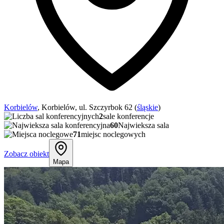
Korbielów
, Korbielów, ul. Szczyrbok 62 (
śląskie
)
2
sale konferencje
60
Najwieksza sala
71
miejsc noclegowych
Zobacz obiekt
Mapa