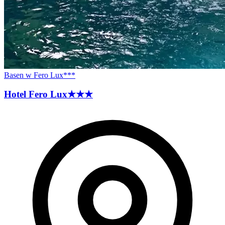
Basen w Fero Lux***
Hotel Fero
Lux
★★★