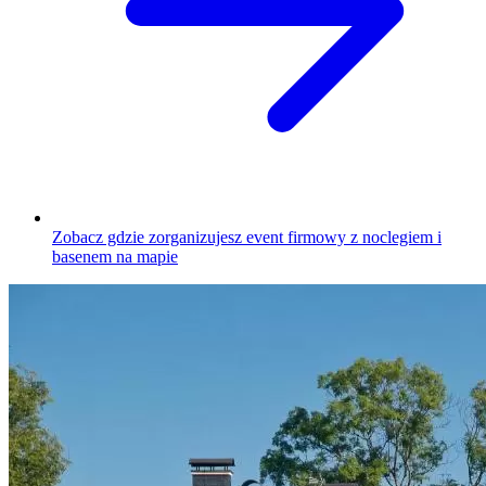
Zobacz gdzie zorganizujesz event firmowy z noclegiem i
basenem na mapie