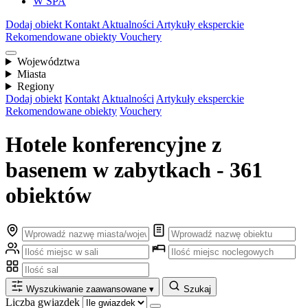
W SPA
Dodaj obiekt
Kontakt
Aktualności
Artykuły eksperckie
Rekomendowane obiekty
Vouchery
Województwa
Miasta
Regiony
Dodaj obiekt
Kontakt
Aktualności
Artykuły eksperckie
Rekomendowane obiekty
Vouchery
Hotele konferencyjne z
basenem w zabytkach - 361
obiektów
Wyszukiwanie zaawansowane
▾
Szukaj
Liczba gwiazdek