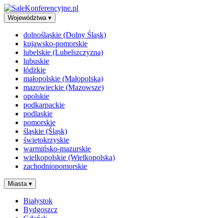
Województwa
▾
dolnośląskie (Dolny Śląsk)
kujawsko-pomorskie
lubelskie (Lubelszczyzna)
lubuskie
łódzkie
małopolskie (Małopolska)
mazowieckie (Mazowsze)
opolskie
podkarpackie
podlaskie
pomorskie
śląskie (Śląsk)
świętokrzyskie
warmińsko-mazurskie
wielkopolskie (Wielkopolska)
zachodniopomorskie
Miasta
▾
Białystok
Bydgoszcz