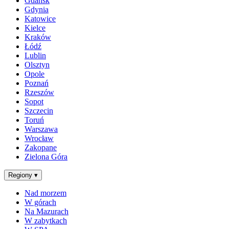
Gdańsk
Gdynia
Katowice
Kielce
Kraków
Łódź
Lublin
Olsztyn
Opole
Poznań
Rzeszów
Sopot
Szczecin
Toruń
Warszawa
Wrocław
Zakopane
Zielona Góra
Regiony
▾
Nad morzem
W górach
Na Mazurach
W zabytkach