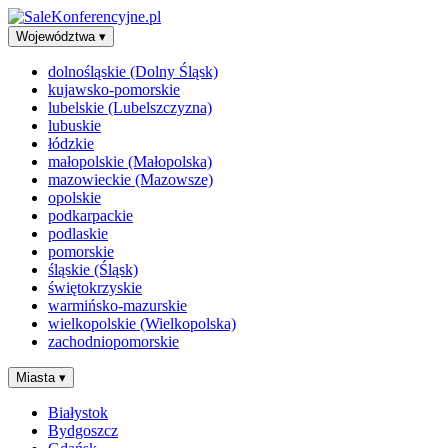
Województwa
▾
dolnośląskie (Dolny Śląsk)
kujawsko-pomorskie
lubelskie (Lubelszczyzna)
lubuskie
łódzkie
małopolskie (Małopolska)
mazowieckie (Mazowsze)
opolskie
podkarpackie
podlaskie
pomorskie
śląskie (Śląsk)
świętokrzyskie
warmińsko-mazurskie
wielkopolskie (Wielkopolska)
zachodniopomorskie
Miasta
▾
Białystok
Bydgoszcz