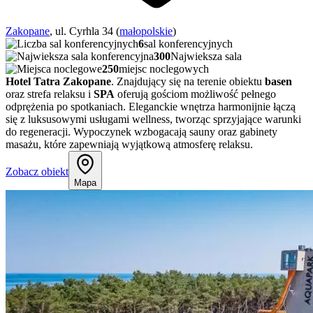
Zakopane
, ul. Cyrhla 34 (
małopolskie
)
6
sal konferencyjnych
300
Najwieksza sala
250
miejsc noclegowych
Hotel Tatra Zakopane
. Znajdujący się na terenie obiektu
basen
oraz strefa relaksu i
SPA
oferują gościom możliwość pełnego
odprężenia po spotkaniach. Eleganckie wnętrza harmonijnie łączą
się z luksusowymi usługami wellness, tworząc sprzyjające warunki
do regeneracji. Wypoczynek wzbogacają sauny oraz gabinety
masażu, które zapewniają wyjątkową atmosferę relaksu.
Zobacz obiekt
Mapa