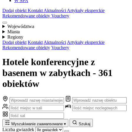
W SPA
Dodaj obiekt
Kontakt
Aktualności
Artykuły eksperckie
Rekomendowane obiekty
Vouchery
Województwa
Miasta
Regiony
Dodaj obiekt
Kontakt
Aktualności
Artykuły eksperckie
Rekomendowane obiekty
Vouchery
Hotele konferencyjne z
basenem w zabytkach - 361
obiektów
Wyszukiwanie zaawansowane
▾
Szukaj
Liczba gwiazdek