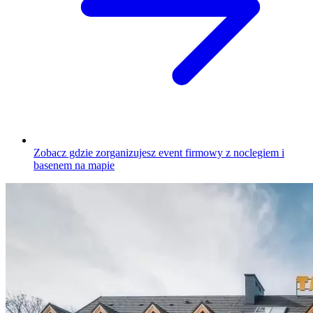
Zobacz gdzie zorganizujesz event firmowy z noclegiem i
basenem na mapie