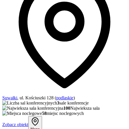
Suwałki
, ul. Kościuszki 128 (
podlaskie
)
3
sale konferencje
100
Najwieksza sala
58
miejsc noclegowych
Zobacz obiekt