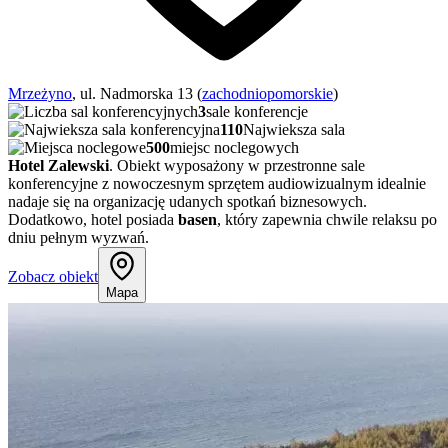
Mrzeżyno
, ul. Nadmorska 13 (
zachodniopomorskie
)
3
sale konferencje
110
Najwieksza sala
500
miejsc noclegowych
Hotel Zalewski
. Obiekt wyposażony w przestronne sale
konferencyjne z nowoczesnym sprzętem audiowizualnym idealnie
nadaje się na organizację udanych spotkań biznesowych.
Dodatkowo, hotel posiada
basen
, który zapewnia chwile relaksu po
dniu pełnym wyzwań.
Zobacz obiekt
Mapa