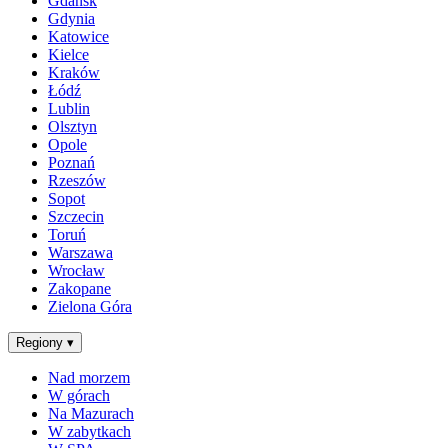
Gdańsk
Gdynia
Katowice
Kielce
Kraków
Łódź
Lublin
Olsztyn
Opole
Poznań
Rzeszów
Sopot
Szczecin
Toruń
Warszawa
Wrocław
Zakopane
Zielona Góra
Regiony
▾
Nad morzem
W górach
Na Mazurach
W zabytkach