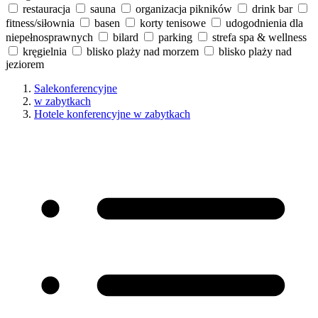
restauracja
sauna
organizacja pikników
drink bar
fitness/siłownia
basen
korty tenisowe
udogodnienia dla
niepełnosprawnych
bilard
parking
strefa spa & wellness
kręgielnia
blisko plaży nad morzem
blisko plaży nad
jeziorem
Salekonferencyjne
w zabytkach
Hotele konferencyjne w zabytkach