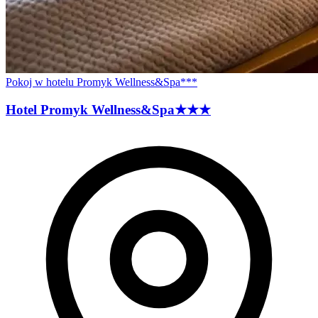
Pokoj w hotelu Promyk Wellness&Spa***
Hotel Promyk
Wellness&Spa
★★★