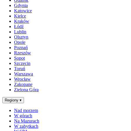
Gdańsk
Gdynia
Katowice
Kielce
Kraków
Łódź
Lublin
Olsztyn
Opole
Poznań
Rzeszów
Sopot
Szczecin
Toruń
Warszawa
Wrocław
Zakopane
Zielona Góra
Regiony
▾
Nad morzem
W górach
Na Mazurach
W zabytkach