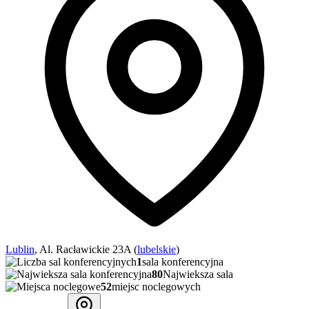
Lublin
, Al. Racławickie 23A (
lubelskie
)
1
sala konferencyjna
80
Najwieksza sala
52
miejsc noclegowych