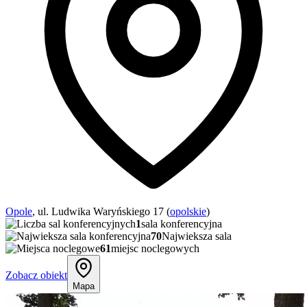
Opole
, ul. Ludwika Waryńskiego 17 (
opolskie
)
1
sala konferencyjna
70
Najwieksza sala
61
miejsc noclegowych
Zobacz obiekt
Mapa