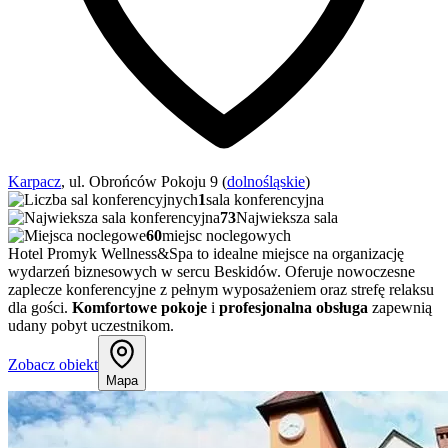
Karpacz
, ul. Obrońców Pokoju 9 (
dolnośląskie
)
1
sala konferencyjna
73
Najwieksza sala
60
miejsc noclegowych
Hotel Promyk Wellness&Spa to idealne miejsce na organizację
wydarzeń biznesowych w sercu Beskidów. Oferuje nowoczesne
zaplecze konferencyjne z pełnym wyposażeniem oraz strefę relaksu
dla gości.
Komfortowe pokoje
i
profesjonalna obsługa
zapewnią
udany pobyt uczestnikom.
Zobacz obiekt
Mapa