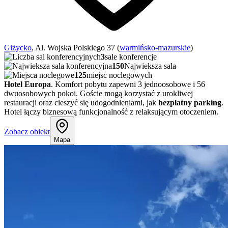
Giżycko
, Al. Wojska Polskiego 37 (
warmińsko-mazurskie
)
3
sale konferencje
150
Najwieksza sala
125
miejsc noclegowych
Hotel Europa
. Komfort pobytu zapewni 3 jednoosobowe i 56
dwuosobowych pokoi. Goście mogą korzystać z urokliwej
restauracji oraz cieszyć się udogodnieniami, jak
bezpłatny parking
.
Hotel łączy biznesową funkcjonalność z relaksującym otoczeniem.
Zobacz obiekt
Mapa