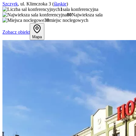
Szczyrk
, ul. Klimczoka 3 (
śląskie
)
1
sala konferencyjna
80
Najwieksza sala
30
miejsc noclegowych
Zobacz obiekt
Mapa