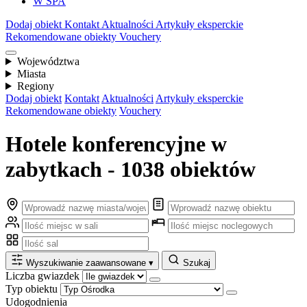
W SPA
Dodaj obiekt
Kontakt
Aktualności
Artykuły eksperckie
Rekomendowane obiekty
Vouchery
Województwa
Miasta
Regiony
Dodaj obiekt
Kontakt
Aktualności
Artykuły eksperckie
Rekomendowane obiekty
Vouchery
Hotele konferencyjne w
zabytkach - 1038 obiektów
Wyszukiwanie zaawansowane
▾
Szukaj
Liczba gwiazdek
Typ obiektu
Udogodnienia