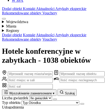
W SPA
Dodaj obiekt
Kontakt
Aktualności
Artykuły eksperckie
Rekomendowane obiekty
Vouchery
Województwa
Miasta
Regiony
Dodaj obiekt
Kontakt
Aktualności
Artykuły eksperckie
Rekomendowane obiekty
Vouchery
Hotele konferencyjne w
zabytkach - 1038 obiektów
Wyszukiwanie zaawansowane
▾
Szukaj
Liczba gwiazdek
Typ obiektu
Udogodnienia