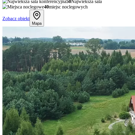
50
Najwieksza sala
40
miejsc noclegowych
Zobacz obiekt
Mapa