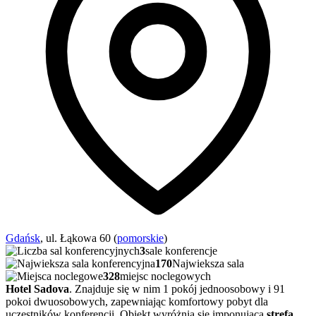
Gdańsk
, ul. Łąkowa 60 (
pomorskie
)
3
sale konferencje
170
Najwieksza sala
328
miejsc noclegowych
Hotel Sadova
. Znajduje się w nim 1 pokój jednoosobowy i 91
pokoi dwuosobowych, zapewniając komfortowy pobyt dla
uczestników konferencji. Obiekt wyróżnia się imponującą
strefą