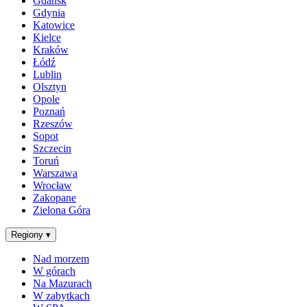
Gdańsk
Gdynia
Katowice
Kielce
Kraków
Łódź
Lublin
Olsztyn
Opole
Poznań
Rzeszów
Sopot
Szczecin
Toruń
Warszawa
Wrocław
Zakopane
Zielona Góra
Regiony
▾
Nad morzem
W górach
Na Mazurach
W zabytkach