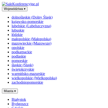
Województwa
▾
dolnośląskie (Dolny Śląsk)
kujawsko-pomorskie
lubelskie (Lubelszczyzna)
lubuskie
łódzkie
małopolskie (Małopolska)
mazowieckie (Mazowsze)
opolskie
podkarpackie
podlaskie
pomorskie
śląskie (Śląsk)
świętokrzyskie
warmińsko-mazurskie
wielkopolskie (Wielkopolska)
zachodniopomorskie
Miasta
▾
Białystok
Bydgoszcz