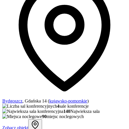
Bydgoszcz
, Gdańska 14 (
kujawsko-pomorskie
)
4
sale konferencje
140
Najwieksza sala
90
miejsc noclegowych
Zobacz obiekt