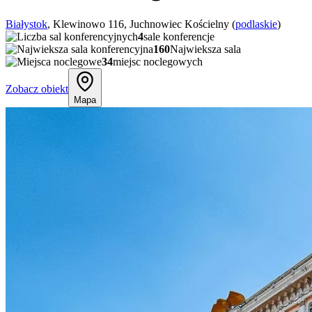
Białystok
, Klewinowo 116, Juchnowiec Kościelny (
podlaskie
)
4
sale konferencje
160
Najwieksza sala
34
miejsc noclegowych
Zobacz obiekt
Mapa