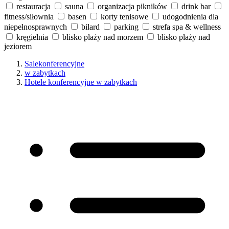
restauracja
sauna
organizacja pikników
drink bar
fitness/siłownia
basen
korty tenisowe
udogodnienia dla
niepełnosprawnych
bilard
parking
strefa spa & wellness
kręgielnia
blisko plaży nad morzem
blisko plaży nad
jeziorem
Salekonferencyjne
w zabytkach
Hotele konferencyjne w zabytkach