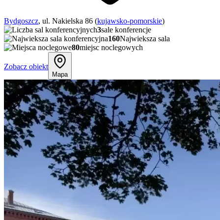
Bydgoszcz
, ul. Nakielska 86 (
kujawsko-pomorskie
)
3
sale konferencje
160
Najwieksza sala
80
miejsc noclegowych
Zobacz obiekt
Mapa