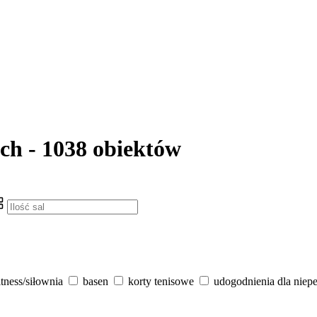
ch - 1038 obiektów
itness/siłownia
basen
korty tenisowe
udogodnienia dla niep