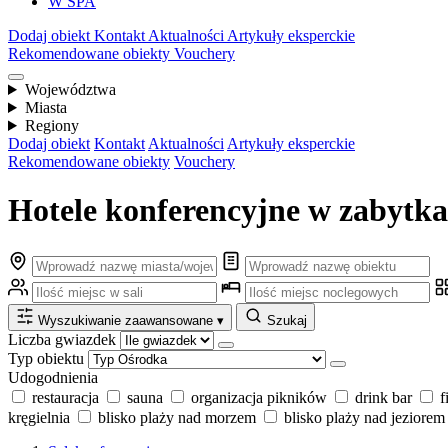
W SPA
Dodaj obiekt
Kontakt
Aktualności
Artykuły eksperckie
Rekomendowane obiekty
Vouchery
Województwa
Miasta
Regiony
Dodaj obiekt
Kontakt
Aktualności
Artykuły eksperckie
Rekomendowane obiekty
Vouchery
Hotele konferencyjne w zabytka
Wyszukiwanie zaawansowane
▾
Szukaj
Liczba gwiazdek
Typ obiektu
Udogodnienia
restauracja
sauna
organizacja pikników
drink bar
f
kręgielnia
blisko plaży nad morzem
blisko plaży nad jeziorem