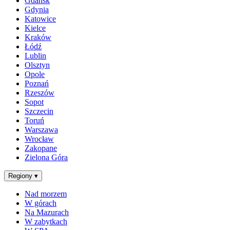
Gdańsk
Gdynia
Katowice
Kielce
Kraków
Łódź
Lublin
Olsztyn
Opole
Poznań
Rzeszów
Sopot
Szczecin
Toruń
Warszawa
Wrocław
Zakopane
Zielona Góra
Regiony
▾
Nad morzem
W górach
Na Mazurach
W zabytkach