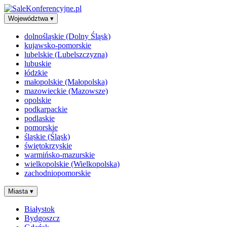
Województwa
▾
dolnośląskie (Dolny Śląsk)
kujawsko-pomorskie
lubelskie (Lubelszczyzna)
lubuskie
łódzkie
małopolskie (Małopolska)
mazowieckie (Mazowsze)
opolskie
podkarpackie
podlaskie
pomorskie
śląskie (Śląsk)
świętokrzyskie
warmińsko-mazurskie
wielkopolskie (Wielkopolska)
zachodniopomorskie
Miasta
▾
Białystok
Bydgoszcz