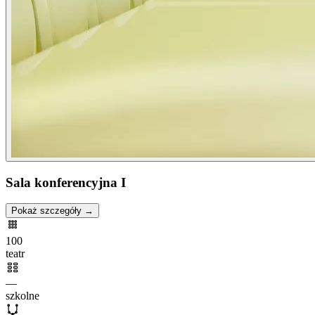
Sala konferencyjna I
Pokaż szczegóły →
100
teatr
—
szkolne