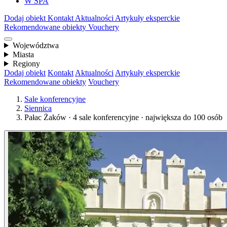
W SPA
Dodaj obiekt
Kontakt
Aktualności
Artykuły eksperckie
Rekomendowane obiekty
Vouchery
Województwa
Miasta
Regiony
Dodaj obiekt
Kontakt
Aktualności
Artykuły eksperckie
Rekomendowane obiekty
Vouchery
Sale konferencyjne
Siennica
Pałac Żaków · 4 sale konferencyjne · największa do 100 osób