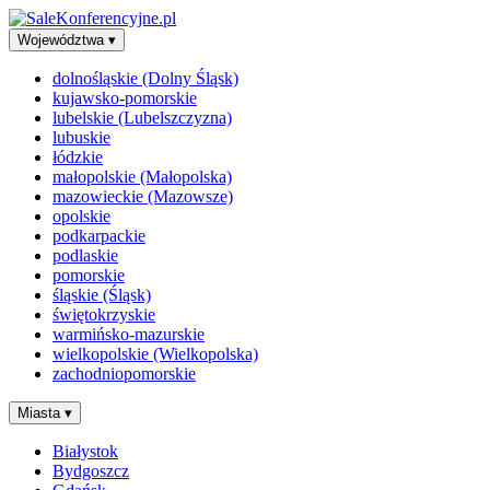
Województwa
▾
dolnośląskie (Dolny Śląsk)
kujawsko-pomorskie
lubelskie (Lubelszczyzna)
lubuskie
łódzkie
małopolskie (Małopolska)
mazowieckie (Mazowsze)
opolskie
podkarpackie
podlaskie
pomorskie
śląskie (Śląsk)
świętokrzyskie
warmińsko-mazurskie
wielkopolskie (Wielkopolska)
zachodniopomorskie
Miasta
▾
Białystok
Bydgoszcz