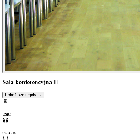
Sala konferencyjna II
Pokaż szczegóły →
—
teatr
—
szkolne