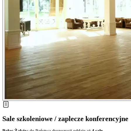
Sale szkoleniowe / zaplecze konferencyjne
Pałac Żaków
do Państwa dyspozycji oddaje aż
4 sale