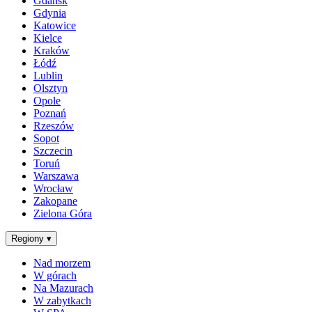
Gdańsk
Gdynia
Katowice
Kielce
Kraków
Łódź
Lublin
Olsztyn
Opole
Poznań
Rzeszów
Sopot
Szczecin
Toruń
Warszawa
Wrocław
Zakopane
Zielona Góra
Regiony
▾
Nad morzem
W górach
Na Mazurach
W zabytkach