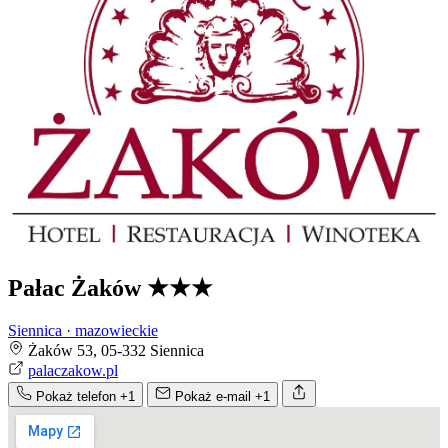
Pałac Żaków
★★★
Siennica · mazowieckie
Żaków 53, 05-332 Siennica
palaczakow.pl
Pokaż telefon
+1
Pokaż e-mail
+1