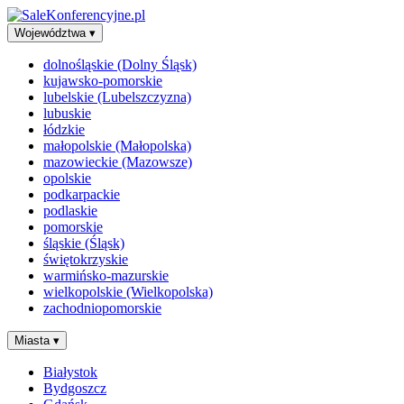
Województwa
▾
dolnośląskie (Dolny Śląsk)
kujawsko-pomorskie
lubelskie (Lubelszczyzna)
lubuskie
łódzkie
małopolskie (Małopolska)
mazowieckie (Mazowsze)
opolskie
podkarpackie
podlaskie
pomorskie
śląskie (Śląsk)
świętokrzyskie
warmińsko-mazurskie
wielkopolskie (Wielkopolska)
zachodniopomorskie
Miasta
▾
Białystok
Bydgoszcz