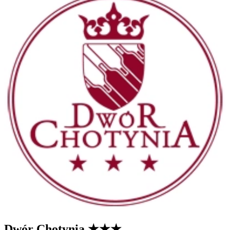
Dwór Chotynia
★★★