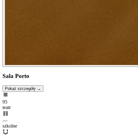
Sala Porto
Pokaż szczegóły →
95
teatr
—
szkolne