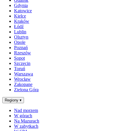
Gdańsk
Gdynia
Katowice
Kielce
Kraków
Łódź
Lublin
Olsztyn
Opole
Poznań
Rzeszów
Sopot
Szczecin
Toruń
Warszawa
Wrocław
Zakopane
Zielona Góra
Regiony
▾
Nad morzem
W górach
Na Mazurach
W zabytkach