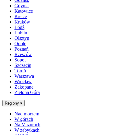
Gdańsk
Gdynia
Katowice
Kielce
Kraków
Łódź
Lublin
Olsztyn
Opole
Poznań
Rzeszów
Sopot
Szczecin
Toruń
Warszawa
Wrocław
Zakopane
Zielona Góra
Regiony
▾
Nad morzem
W górach
Na Mazurach
W zabytkach