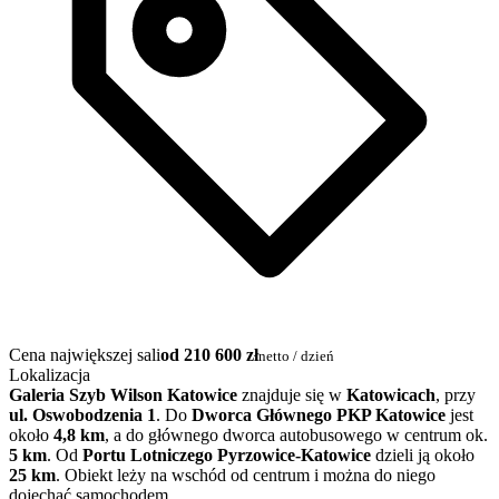
Cena największej sali
od 210 600 zł
netto / dzień
Lokalizacja
Galeria Szyb Wilson Katowice
znajduje się w
Katowicach
, przy
ul. Oswobodzenia 1
. Do
Dworcа Głównego PKP Katowice
jest
około
4,8 km
, a do głównego dworca autobusowego w centrum ok.
5 km
. Od
Portu Lotniczego Pyrzowice-Katowice
dzieli ją około
25 km
. Obiekt leży na wschód od centrum i można do niego
dojechać samochodem…