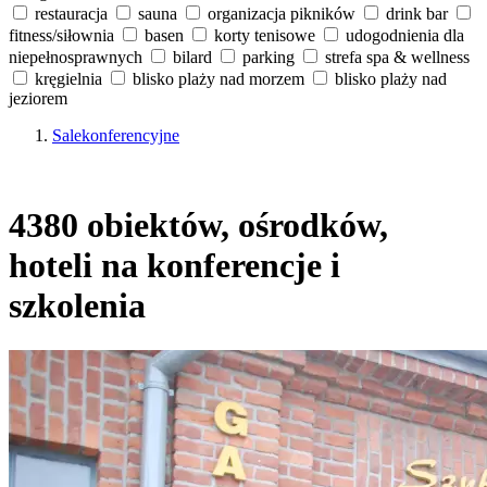
restauracja
sauna
organizacja pikników
drink bar
fitness/siłownia
basen
korty tenisowe
udogodnienia dla
niepełnosprawnych
bilard
parking
strefa spa & wellness
kręgielnia
blisko plaży nad morzem
blisko plaży nad
jeziorem
Salekonferencyjne
4380 obiektów, ośrodków,
hoteli na konferencje i
szkolenia