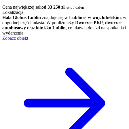
Cena największej sali
od 33 250 zł
netto / dzień
Lokalizacja
Hala Globus Lublin
znajduje się w
Lublinie
, w
woj. lubelskim
, w
dogodnej części miasta. W pobliżu leży
Dworzec PKP
,
dworzec
autobusowy
oraz
lotnisko Lublin
, co ułatwia dojazd na spotkania i
wydarzenia.
Zobacz obiekt