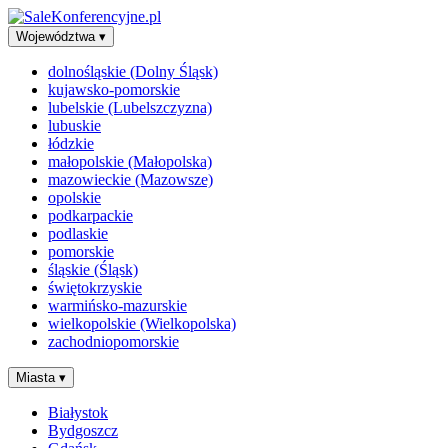
Województwa
▾
dolnośląskie (Dolny Śląsk)
kujawsko-pomorskie
lubelskie (Lubelszczyzna)
lubuskie
łódzkie
małopolskie (Małopolska)
mazowieckie (Mazowsze)
opolskie
podkarpackie
podlaskie
pomorskie
śląskie (Śląsk)
świętokrzyskie
warmińsko-mazurskie
wielkopolskie (Wielkopolska)
zachodniopomorskie
Miasta
▾
Białystok
Bydgoszcz