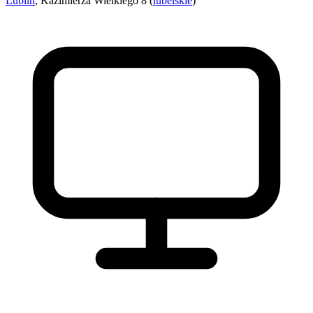
Lublin
, Kazimierza Wielkiego 8 (
lubelskie
)