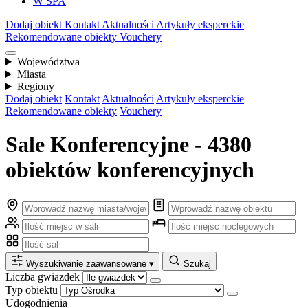
W SPA
Dodaj obiekt
Kontakt
Aktualności
Artykuły eksperckie
Rekomendowane obiekty
Vouchery
Województwa
Miasta
Regiony
Dodaj obiekt
Kontakt
Aktualności
Artykuły eksperckie
Rekomendowane obiekty
Vouchery
Sale Konferencyjne - 4380
obiektów konferencyjnych
Wyszukiwanie zaawansowane
▾
Szukaj
Liczba gwiazdek
Typ obiektu
Udogodnienia