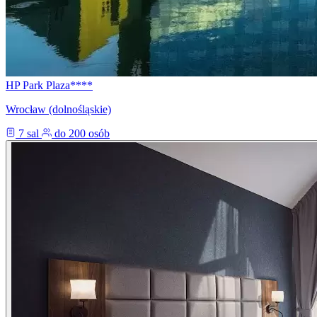
HP Park Plaza****
Wrocław (dolnośląskie)
7 sal
do 200 osób