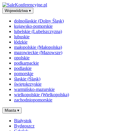
Województwa
▾
dolnośląskie (Dolny Śląsk)
kujawsko-pomorskie
lubelskie (Lubelszczyzna)
lubuskie
łódzkie
małopolskie (Małopolska)
mazowieckie (Mazowsze)
opolskie
podkarpackie
podlaskie
pomorskie
śląskie (Śląsk)
świętokrzyskie
warmińsko-mazurskie
wielkopolskie (Wielkopolska)
zachodniopomorskie
Miasta
▾
Białystok
Bydgoszcz