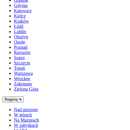
Gdańsk
Gdynia
Katowice
Kielce
Kraków
Łódź
Lublin
Olsztyn
Opole
Poznań
Rzeszów
Sopot
Szczecin
Toruń
Warszawa
Wrocław
Zakopane
Zielona Góra
Regiony
▾
Nad morzem
W górach
Na Mazurach
W zabytkach