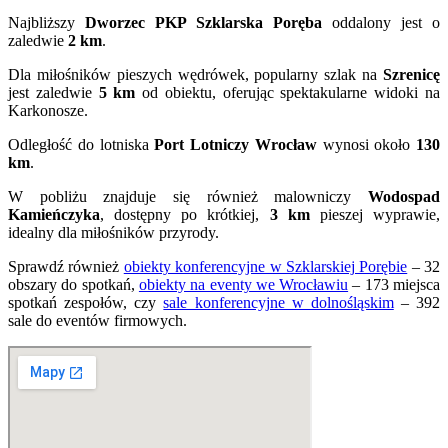
Najbliższy
Dworzec PKP Szklarska Poręba
oddalony jest o
zaledwie
2 km
.
Dla miłośników pieszych wędrówek, popularny szlak na
Szrenicę
jest zaledwie
5 km
od obiektu, oferując spektakularne widoki na
Karkonosze.
Odległość do lotniska
Port Lotniczy Wrocław
wynosi około
130
km
.
W pobliżu znajduje się również malowniczy
Wodospad
Kamieńczyka
, dostępny po krótkiej,
3 km
pieszej wyprawie,
idealny dla miłośników przyrody.
Sprawdź również
obiekty konferencyjne w Szklarskiej Porębie
– 32
obszary do spotkań,
obiekty na eventy we Wrocławiu
– 173 miejsca
spotkań zespołów, czy
sale konferencyjne w dolnośląskim
– 392
sale do eventów firmowych.