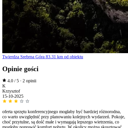
Twierdza Srebrna Góra
83.31 km od obiektu
Opinie gości
4.0 / 5
·
2 opinii
K
Krzysztof
15-10-2025
oferta sprzętu konferencyjnego mogłaby być bardziej różnorodna,
co warto uwzględnić przy planowaniu kolejnych wydarzeń. Pokoje,
choć przytulne, są dość małe i wymagają lepszego wietrzenia, co
mogłoby poprawić komfort pobytu. W okolicy można skosztować