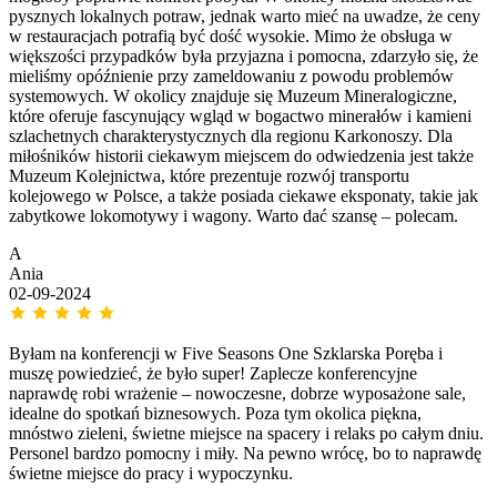
pysznych lokalnych potraw, jednak warto mieć na uwadze, że ceny
w restauracjach potrafią być dość wysokie. Mimo że obsługa w
większości przypadków była przyjazna i pomocna, zdarzyło się, że
mieliśmy opóźnienie przy zameldowaniu z powodu problemów
systemowych. W okolicy znajduje się Muzeum Mineralogiczne,
które oferuje fascynujący wgląd w bogactwo minerałów i kamieni
szlachetnych charakterystycznych dla regionu Karkonoszy. Dla
miłośników historii ciekawym miejscem do odwiedzenia jest także
Muzeum Kolejnictwa, które prezentuje rozwój transportu
kolejowego w Polsce, a także posiada ciekawe eksponaty, takie jak
zabytkowe lokomotywy i wagony. Warto dać szansę – polecam.
A
Ania
02-09-2024
Byłam na konferencji w Five Seasons One Szklarska Poręba i
muszę powiedzieć, że było super! Zaplecze konferencyjne
naprawdę robi wrażenie – nowoczesne, dobrze wyposażone sale,
idealne do spotkań biznesowych. Poza tym okolica piękna,
mnóstwo zieleni, świetne miejsce na spacery i relaks po całym dniu.
Personel bardzo pomocny i miły. Na pewno wrócę, bo to naprawdę
świetne miejsce do pracy i wypoczynku.