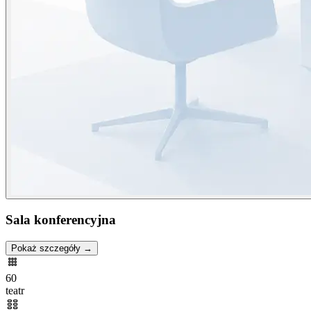
Sala konferencyjna
Pokaż szczegóły →
60
teatr