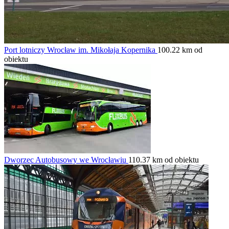
Port lotniczy Wrocław im. Mikołaja Kopernika
100.22 km od
obiektu
Dworzec Autobusowy we Wrocławiu
110.37 km od obiektu