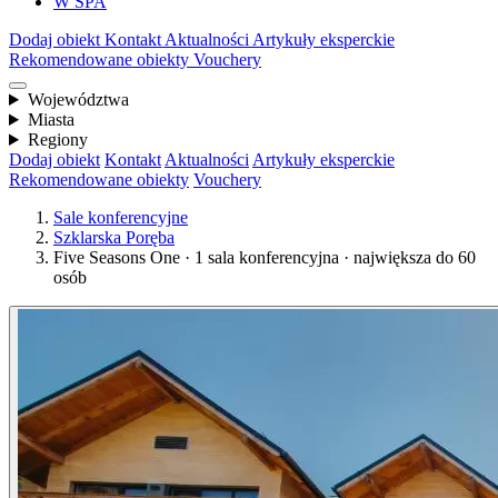
W SPA
Dodaj obiekt
Kontakt
Aktualności
Artykuły eksperckie
Rekomendowane obiekty
Vouchery
Województwa
Miasta
Regiony
Dodaj obiekt
Kontakt
Aktualności
Artykuły eksperckie
Rekomendowane obiekty
Vouchery
Sale konferencyjne
Szklarska Poręba
Five Seasons One · 1 sala konferencyjna · największa do 60
osób