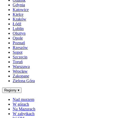
Gdańsk
Gdynia
Katowice
Kielce
Kraków
Łódź
Lublin
Olsztyn
Opole
Poznań
Rzeszów
Sopot
Szczecin
Toruń
Warszawa
Wrocław
Zakopane
Zielona Góra
Regiony
▾
Nad morzem
W górach
Na Mazurach
W zabytkach