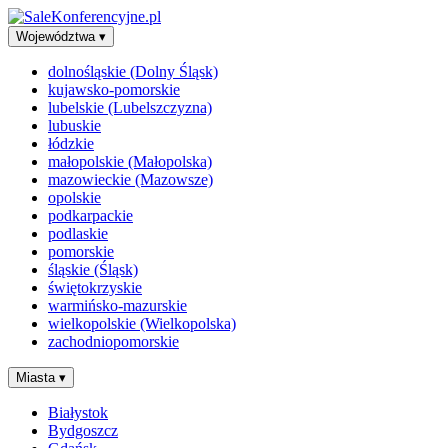
Województwa
▾
dolnośląskie (Dolny Śląsk)
kujawsko-pomorskie
lubelskie (Lubelszczyzna)
lubuskie
łódzkie
małopolskie (Małopolska)
mazowieckie (Mazowsze)
opolskie
podkarpackie
podlaskie
pomorskie
śląskie (Śląsk)
świętokrzyskie
warmińsko-mazurskie
wielkopolskie (Wielkopolska)
zachodniopomorskie
Miasta
▾
Białystok
Bydgoszcz