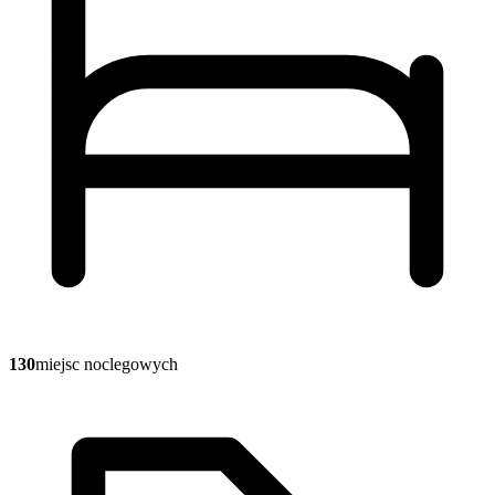
130
miejsc noclegowych