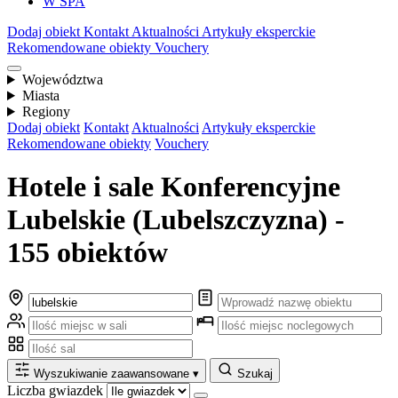
W SPA
Dodaj obiekt
Kontakt
Aktualności
Artykuły eksperckie
Rekomendowane obiekty
Vouchery
Województwa
Miasta
Regiony
Dodaj obiekt
Kontakt
Aktualności
Artykuły eksperckie
Rekomendowane obiekty
Vouchery
Hotele i sale Konferencyjne
Lubelskie (Lubelszczyzna) -
155 obiektów
Wyszukiwanie zaawansowane
▾
Szukaj
Liczba gwiazdek