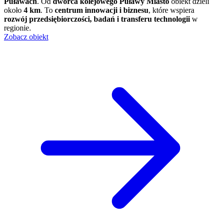
Puławach
. Od
dworca kolejowego Puławy Miasto
obiekt dzieli
około
4 km
. To
centrum innowacji i biznesu
, które wspiera
rozwój przedsiębiorczości, badań i transferu technologii
w
regionie.
Zobacz obiekt