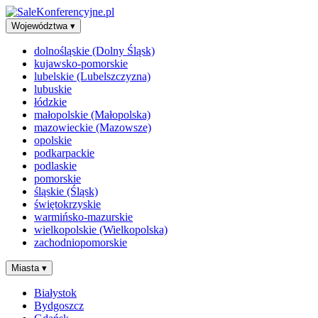
Województwa
▾
dolnośląskie (Dolny Śląsk)
kujawsko-pomorskie
lubelskie (Lubelszczyzna)
lubuskie
łódzkie
małopolskie (Małopolska)
mazowieckie (Mazowsze)
opolskie
podkarpackie
podlaskie
pomorskie
śląskie (Śląsk)
świętokrzyskie
warmińsko-mazurskie
wielkopolskie (Wielkopolska)
zachodniopomorskie
Miasta
▾
Białystok
Bydgoszcz