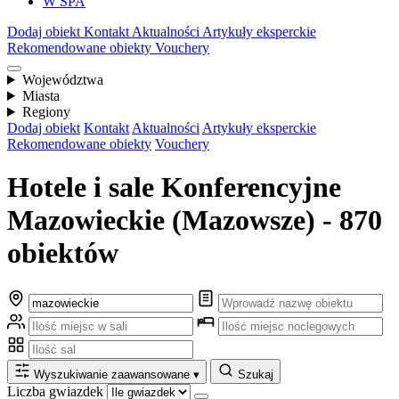
W SPA
Dodaj obiekt
Kontakt
Aktualności
Artykuły eksperckie
Rekomendowane obiekty
Vouchery
Województwa
Miasta
Regiony
Dodaj obiekt
Kontakt
Aktualności
Artykuły eksperckie
Rekomendowane obiekty
Vouchery
Hotele i sale Konferencyjne
Mazowieckie (Mazowsze) - 870
obiektów
Wyszukiwanie zaawansowane
▾
Szukaj
Liczba gwiazdek