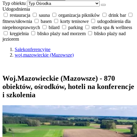
Typ obiektu
Udogodnienia
restauracja
sauna
organizacja pikników
drink bar
fitness/siłownia
basen
korty tenisowe
udogodnienia dla
niepełnosprawnych
bilard
parking
strefa spa & wellness
kręgielnia
blisko plaży nad morzem
blisko plaży nad
jeziorem
Salekonferencyjne
woj.mazowieckie (Mazowsze)
Woj.Mazowieckie (Mazowsze) - 870
obiektów, ośrodków, hoteli na konferencje
i szkolenia