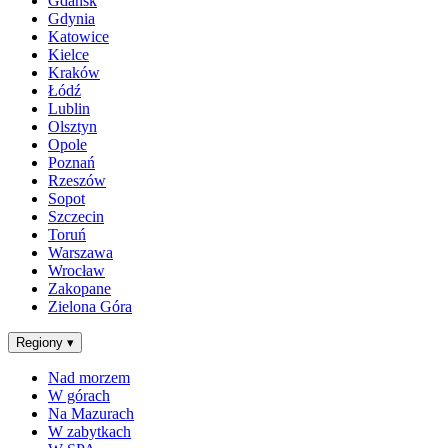
Gdańsk
Gdynia
Katowice
Kielce
Kraków
Łódź
Lublin
Olsztyn
Opole
Poznań
Rzeszów
Sopot
Szczecin
Toruń
Warszawa
Wrocław
Zakopane
Zielona Góra
Regiony
▾
Nad morzem
W górach
Na Mazurach
W zabytkach