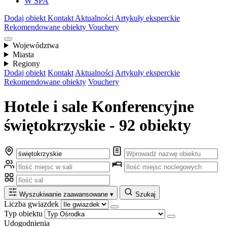
W SPA
Dodaj obiekt
Kontakt
Aktualności
Artykuły eksperckie
Rekomendowane obiekty
Vouchery
Województwa
Miasta
Regiony
Dodaj obiekt
Kontakt
Aktualności
Artykuły eksperckie
Rekomendowane obiekty
Vouchery
Hotele i sale Konferencyjne
świętokrzyskie - 92 obiekty
Wyszukiwanie zaawansowane
▾
Szukaj
Liczba gwiazdek
Typ obiektu
Udogodnienia