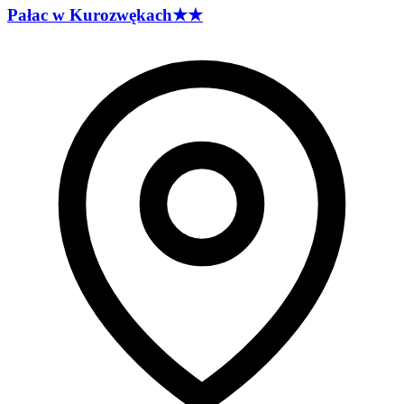
Pałac w
Kurozwękach
★★