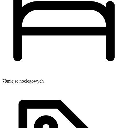
78
miejsc noclegowych