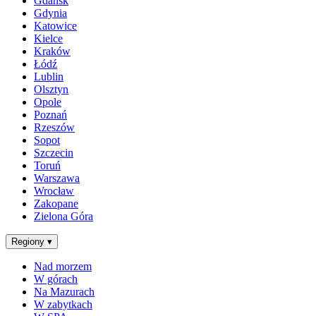
Gdańsk
Gdynia
Katowice
Kielce
Kraków
Łódź
Lublin
Olsztyn
Opole
Poznań
Rzeszów
Sopot
Szczecin
Toruń
Warszawa
Wrocław
Zakopane
Zielona Góra
Regiony
▾
Nad morzem
W górach
Na Mazurach
W zabytkach