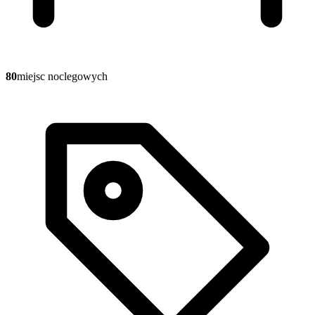
80
miejsc noclegowych