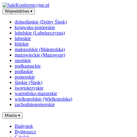
Województwa
▾
dolnośląskie (Dolny Śląsk)
kujawsko-pomorskie
lubelskie (Lubelszczyzna)
lubuskie
łódzkie
małopolskie (Małopolska)
mazowieckie (Mazowsze)
opolskie
podkarpackie
podlaskie
pomorskie
śląskie (Śląsk)
świętokrzyskie
warmińsko-mazurskie
wielkopolskie (Wielkopolska)
zachodniopomorskie
Miasta
▾
Białystok
Bydgoszcz