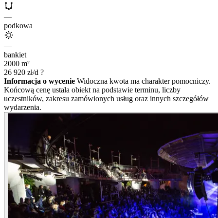
—
podkowa
—
bankiet
2000
m²
26 920
zł/d
?
Informacja o wycenie
Widoczna kwota ma charakter pomocniczy.
Końcową cenę ustala obiekt na podstawie terminu, liczby
uczestników, zakresu zamówionych usług oraz innych szczegółów
wydarzenia.