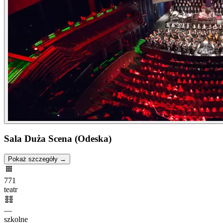
Sala Duża Scena (Odeska)
Pokaż szczegóły →
771
teatr
—
szkolne