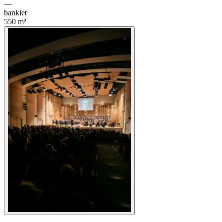
—
bankiet
550
m²