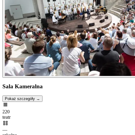
Sala Kameralna
Pokaż szczegóły →
220
teatr
—