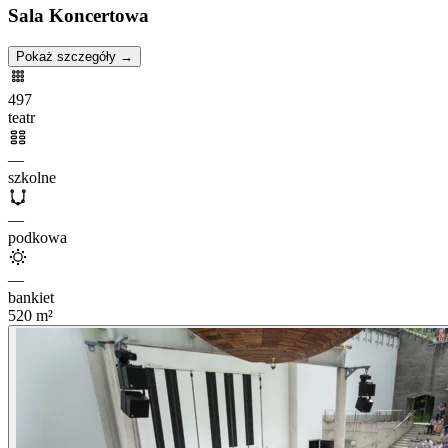
Sala Koncertowa
Pokaż szczegóły →
497
teatr
—
szkolne
—
podkowa
—
bankiet
520
m²