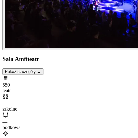
Sala Amfiteatr
Pokaż szczegóły →
550
teatr
—
szkolne
—
podkowa