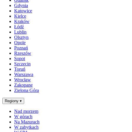
Gdańsk
Gdynia
Katowice
Kielce
Kraków
Łódź
Lublin
Olsztyn
Opole
Poznań
Rzeszów
Sopot
Szczecin
Toruń
Warszawa
Wrocław
Zakopane
Zielona Góra
Regiony
▾
Nad morzem
W górach
Na Mazurach
W zabytkach