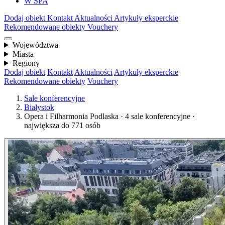
W SPA
Dodaj obiekt
Kontakt
Aktualności
Artykuły eksperckie
Rekomendowane obiekty
Vouchery
Województwa
Miasta
Regiony
Dodaj obiekt
Kontakt
Aktualności
Artykuły eksperckie
Rekomendowane obiekty
Vouchery
Sale konferencyjne
Białystok
Opera i Filharmonia Podlaska · 4 sale konferencyjne ·
największa do 771 osób