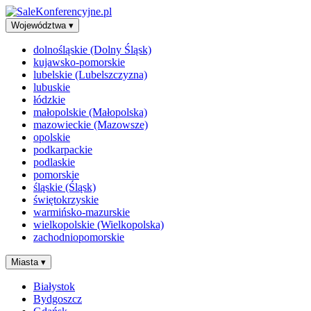
Województwa
▾
dolnośląskie (Dolny Śląsk)
kujawsko-pomorskie
lubelskie (Lubelszczyzna)
lubuskie
łódzkie
małopolskie (Małopolska)
mazowieckie (Mazowsze)
opolskie
podkarpackie
podlaskie
pomorskie
śląskie (Śląsk)
świętokrzyskie
warmińsko-mazurskie
wielkopolskie (Wielkopolska)
zachodniopomorskie
Miasta
▾
Białystok
Bydgoszcz