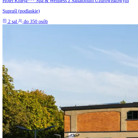
Hotel Knieja*** Spa & Wellness z Sanatorium Uzdrowiskowym
Supraśl (podlaskie)
2 sal
do 350 osób