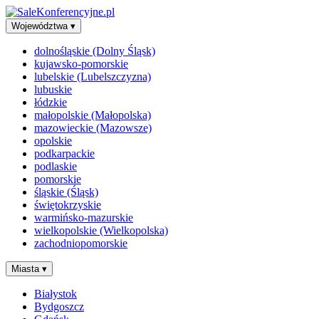
Województwa
▾
dolnośląskie (Dolny Śląsk)
kujawsko-pomorskie
lubelskie (Lubelszczyzna)
lubuskie
łódzkie
małopolskie (Małopolska)
mazowieckie (Mazowsze)
opolskie
podkarpackie
podlaskie
pomorskie
śląskie (Śląsk)
świętokrzyskie
warmińsko-mazurskie
wielkopolskie (Wielkopolska)
zachodniopomorskie
Miasta
▾
Białystok
Bydgoszcz