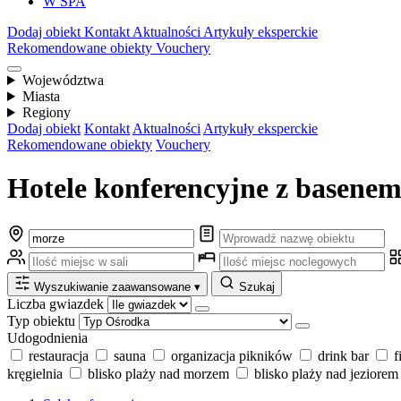
W SPA
Dodaj obiekt
Kontakt
Aktualności
Artykuły eksperckie
Rekomendowane obiekty
Vouchery
Województwa
Miasta
Regiony
Dodaj obiekt
Kontakt
Aktualności
Artykuły eksperckie
Rekomendowane obiekty
Vouchery
Hotele konferencyjne z basene
Wyszukiwanie zaawansowane
▾
Szukaj
Liczba gwiazdek
Typ obiektu
Udogodnienia
restauracja
sauna
organizacja pikników
drink bar
f
kręgielnia
blisko plaży nad morzem
blisko plaży nad jeziorem