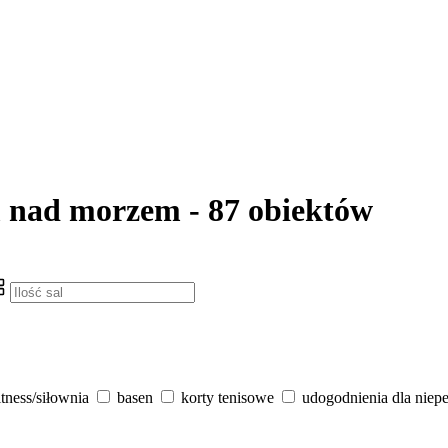
m nad morzem - 87 obiektów
itness/siłownia
basen
korty tenisowe
udogodnienia dla niep