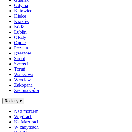
Gdańsk
Gdynia
Katowice
Kielce
Kraków
Łódź
Lublin
Olsztyn
Opole
Poznań
Rzeszów
Sopot
Szczecin
Toruń
Warszawa
Wrocław
Zakopane
Zielona Góra
Regiony
▾
Nad morzem
W górach
Na Mazurach
W zabytkach