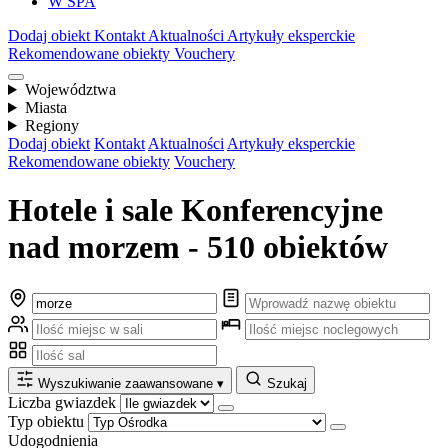
W SPA
Dodaj obiekt
Kontakt
Aktualności
Artykuły eksperckie
Rekomendowane obiekty
Vouchery
Województwa
Miasta
Regiony
Dodaj obiekt
Kontakt
Aktualności
Artykuły eksperckie
Rekomendowane obiekty
Vouchery
Hotele i sale Konferencyjne
nad morzem - 510 obiektów
Wyszukiwanie zaawansowane
▾
Szukaj
Liczba gwiazdek
Typ obiektu
Udogodnienia