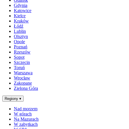
Gdańsk
Gdynia
Katowice
Kielce
Kraków
Łódź
Lublin
Olsztyn
Opole
Poznań
Rzeszów
Sopot
Szczecin
Toruń
Warszawa
Wrocław
Zakopane
Zielona Góra
Regiony
▾
Nad morzem
W górach
Na Mazurach
W zabytkach