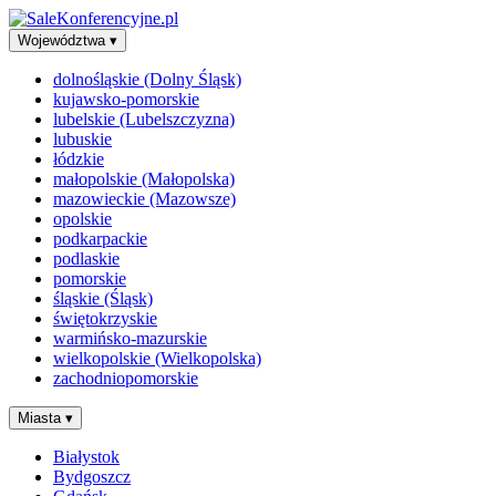
Województwa
▾
dolnośląskie (Dolny Śląsk)
kujawsko-pomorskie
lubelskie (Lubelszczyzna)
lubuskie
łódzkie
małopolskie (Małopolska)
mazowieckie (Mazowsze)
opolskie
podkarpackie
podlaskie
pomorskie
śląskie (Śląsk)
świętokrzyskie
warmińsko-mazurskie
wielkopolskie (Wielkopolska)
zachodniopomorskie
Miasta
▾
Białystok
Bydgoszcz