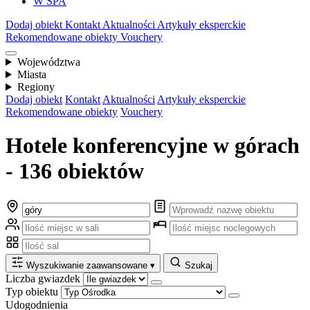
W SPA
Dodaj obiekt
Kontakt
Aktualności
Artykuły eksperckie
Rekomendowane obiekty
Vouchery
Województwa
Miasta
Regiony
Dodaj obiekt
Kontakt
Aktualności
Artykuły eksperckie
Rekomendowane obiekty
Vouchery
Hotele konferencyjne w górach
- 136 obiektów
Wyszukiwanie zaawansowane
▾
Szukaj
Liczba gwiazdek
Typ obiektu
Udogodnienia