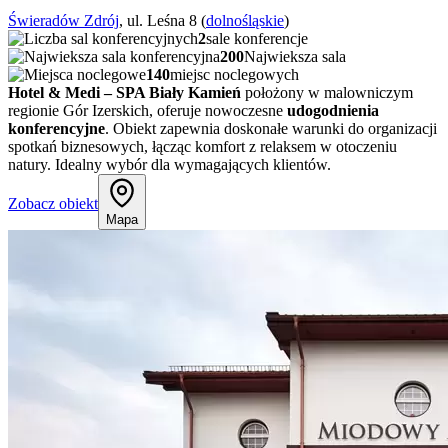
Świeradów Zdrój
, ul. Leśna 8 (
dolnośląskie
)
2
sale konferencje
200
Najwieksza sala
140
miejsc noclegowych
Hotel & Medi – SPA Biały Kamień
położony w malowniczym
regionie Gór Izerskich, oferuje nowoczesne
udogodnienia
konferencyjne
. Obiekt zapewnia doskonałe warunki do organizacji
spotkań biznesowych, łącząc komfort z relaksem w otoczeniu
natury. Idealny wybór dla wymagających klientów.
Zobacz obiekt
Mapa