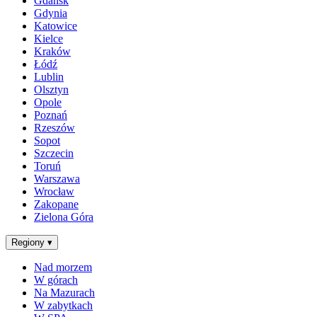
Gdańsk
Gdynia
Katowice
Kielce
Kraków
Łódź
Lublin
Olsztyn
Opole
Poznań
Rzeszów
Sopot
Szczecin
Toruń
Warszawa
Wrocław
Zakopane
Zielona Góra
Regiony
▾
Nad morzem
W górach
Na Mazurach
W zabytkach