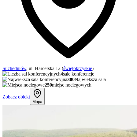
Suchedniów
, ul. Harcerska 12 (
świętokrzyskie
)
4
sale konferencje
300
Najwieksza sala
250
miejsc noclegowych
Zobacz obiekt
Mapa