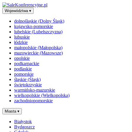
Województwa
▾
dolnośląskie (Dolny Śląsk)
kujawsko-pomorskie
lubelskie (Lubelszczyzna)
lubuskie
łódzkie
małopolskie (Małopolska)
mazowieckie (Mazowsze)
opolskie
podkarpackie
podlaskie
pomorskie
śląskie (Śląsk)
świętokrzyskie
warmińsko-mazurskie
wielkopolskie (Wielkopolska)
zachodniopomorskie
Miasta
▾
Białystok
Bydgoszcz