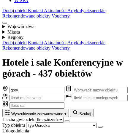
W SPA
Dodaj obiekt
Kontakt
Aktualności
Artykuły eksperckie
Rekomendowane obiekty
Vouchery
Województwa
Miasta
Regiony
Dodaj obiekt
Kontakt
Aktualności
Artykuły eksperckie
Rekomendowane obiekty
Vouchery
Hotele i sale Konferencyjne w
górach - 437 obiektów
Wyszukiwanie zaawansowane
▾
Szukaj
Liczba gwiazdek
Typ obiektu
Udogodnienia