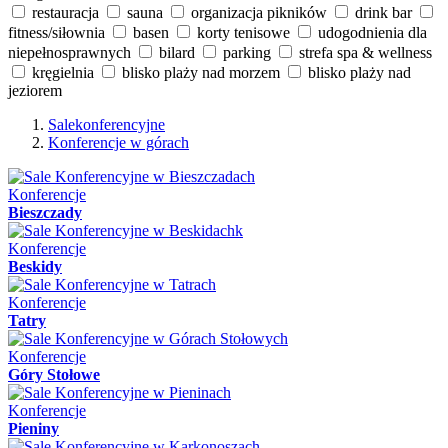
restauracja
sauna
organizacja pikników
drink bar
fitness/siłownia
basen
korty tenisowe
udogodnienia dla
niepełnosprawnych
bilard
parking
strefa spa & wellness
kręgielnia
blisko plaży nad morzem
blisko plaży nad
jeziorem
Salekonferencyjne
Konferencje w górach
Konferencje
Bieszczady
Konferencje
Beskidy
Konferencje
Tatry
Konferencje
Góry Stołowe
Konferencje
Pieniny