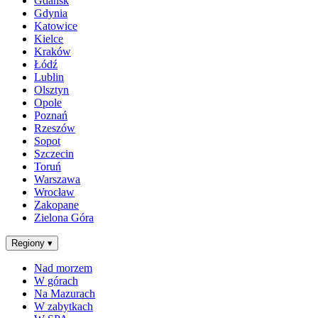
Gdańsk
Gdynia
Katowice
Kielce
Kraków
Łódź
Lublin
Olsztyn
Opole
Poznań
Rzeszów
Sopot
Szczecin
Toruń
Warszawa
Wrocław
Zakopane
Zielona Góra
Regiony
▾
Nad morzem
W górach
Na Mazurach
W zabytkach