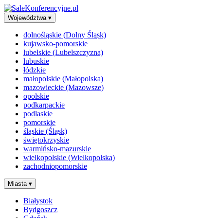
Województwa
▾
dolnośląskie (Dolny Śląsk)
kujawsko-pomorskie
lubelskie (Lubelszczyzna)
lubuskie
łódzkie
małopolskie (Małopolska)
mazowieckie (Mazowsze)
opolskie
podkarpackie
podlaskie
pomorskie
śląskie (Śląsk)
świętokrzyskie
warmińsko-mazurskie
wielkopolskie (Wielkopolska)
zachodniopomorskie
Miasta
▾
Białystok
Bydgoszcz