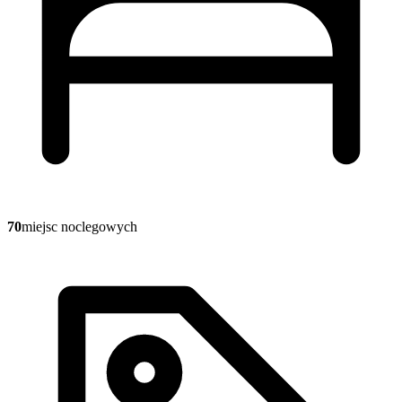
70
miejsc noclegowych