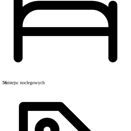
56
miejsc noclegowych