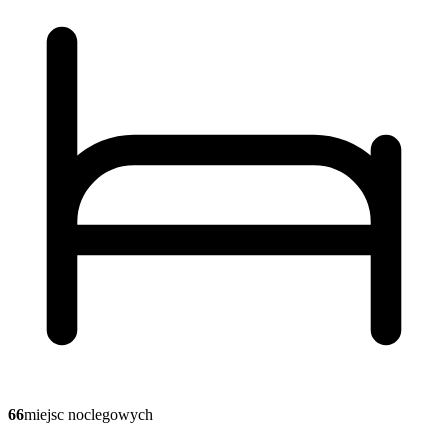
66
miejsc noclegowych