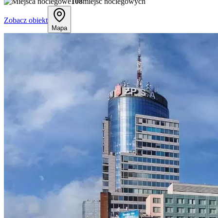
108
miejsc noclegowych
Zobacz obiekt
Mapa