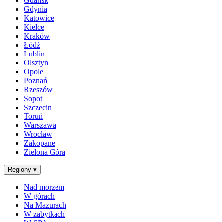
Gdańsk
Gdynia
Katowice
Kielce
Kraków
Łódź
Lublin
Olsztyn
Opole
Poznań
Rzeszów
Sopot
Szczecin
Toruń
Warszawa
Wrocław
Zakopane
Zielona Góra
Regiony
▾
Nad morzem
W górach
Na Mazurach
W zabytkach