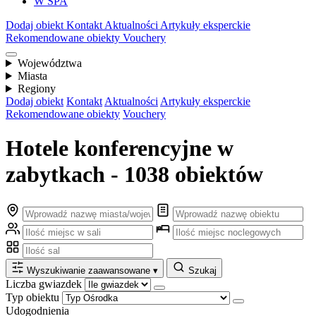
W SPA
Dodaj obiekt
Kontakt
Aktualności
Artykuły eksperckie
Rekomendowane obiekty
Vouchery
Województwa
Miasta
Regiony
Dodaj obiekt
Kontakt
Aktualności
Artykuły eksperckie
Rekomendowane obiekty
Vouchery
Hotele konferencyjne w
zabytkach - 1038 obiektów
Wyszukiwanie zaawansowane
▾
Szukaj
Liczba gwiazdek
Typ obiektu
Udogodnienia