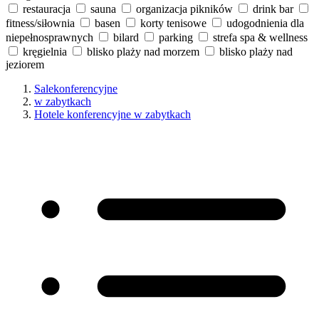
restauracja
sauna
organizacja pikników
drink bar
fitness/siłownia
basen
korty tenisowe
udogodnienia dla
niepełnosprawnych
bilard
parking
strefa spa & wellness
kręgielnia
blisko plaży nad morzem
blisko plaży nad
jeziorem
Salekonferencyjne
w zabytkach
Hotele konferencyjne w zabytkach