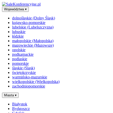
Województwa
▾
dolnośląskie (Dolny Śląsk)
kujawsko-pomorskie
lubelskie (Lubelszczyzna)
lubuskie
łódzkie
małopolskie (Małopolska)
mazowieckie (Mazowsze)
opolskie
podkarpackie
podlaskie
pomorskie
śląskie (Śląsk)
świętokrzyskie
warmińsko-mazurskie
wielkopolskie (Wielkopolska)
zachodniopomorskie
Miasta
▾
Białystok
Bydgoszcz