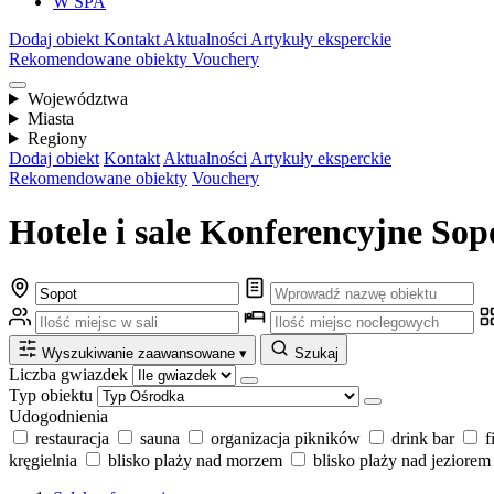
W SPA
Dodaj obiekt
Kontakt
Aktualności
Artykuły eksperckie
Rekomendowane obiekty
Vouchery
Województwa
Miasta
Regiony
Dodaj obiekt
Kontakt
Aktualności
Artykuły eksperckie
Rekomendowane obiekty
Vouchery
Hotele i sale Konferencyjne Sop
Wyszukiwanie zaawansowane
▾
Szukaj
Liczba gwiazdek
Typ obiektu
Udogodnienia
restauracja
sauna
organizacja pikników
drink bar
f
kręgielnia
blisko plaży nad morzem
blisko plaży nad jeziorem