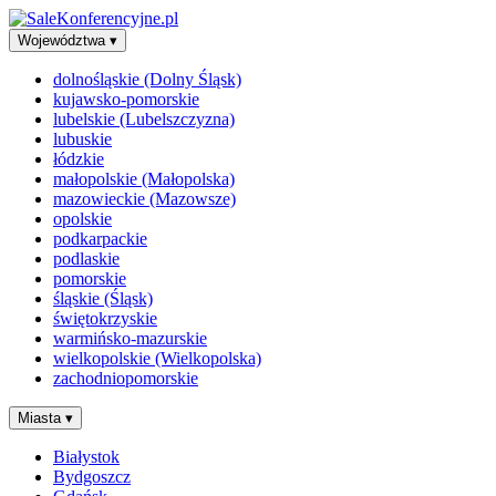
Województwa
▾
dolnośląskie (Dolny Śląsk)
kujawsko-pomorskie
lubelskie (Lubelszczyzna)
lubuskie
łódzkie
małopolskie (Małopolska)
mazowieckie (Mazowsze)
opolskie
podkarpackie
podlaskie
pomorskie
śląskie (Śląsk)
świętokrzyskie
warmińsko-mazurskie
wielkopolskie (Wielkopolska)
zachodniopomorskie
Miasta
▾
Białystok
Bydgoszcz