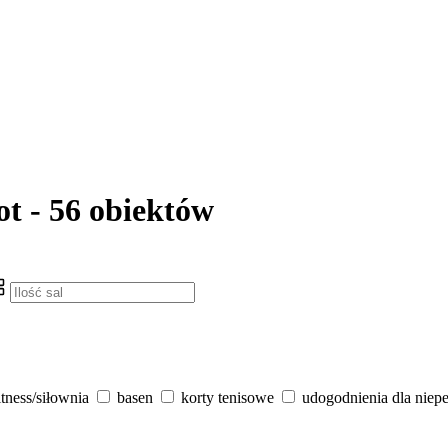
ot - 56 obiektów
itness/siłownia
basen
korty tenisowe
udogodnienia dla niep