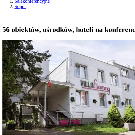
Salekonferencyjne
Sopot
56 obiektów, ośrodków, hoteli na konferenc