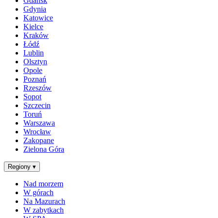
Gdańsk
Gdynia
Katowice
Kielce
Kraków
Łódź
Lublin
Olsztyn
Opole
Poznań
Rzeszów
Sopot
Szczecin
Toruń
Warszawa
Wrocław
Zakopane
Zielona Góra
Regiony
▾
Nad morzem
W górach
Na Mazurach
W zabytkach