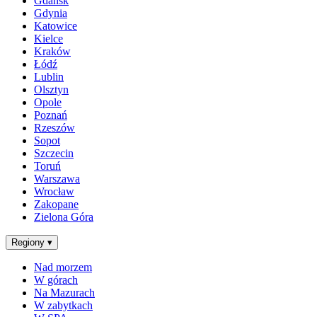
Gdańsk
Gdynia
Katowice
Kielce
Kraków
Łódź
Lublin
Olsztyn
Opole
Poznań
Rzeszów
Sopot
Szczecin
Toruń
Warszawa
Wrocław
Zakopane
Zielona Góra
Regiony
▾
Nad morzem
W górach
Na Mazurach
W zabytkach