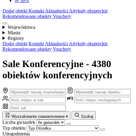
W SPA
Dodaj obiekt
Kontakt
Aktualności
Artykuły eksperckie
Rekomendowane obiekty
Vouchery
Województwa
Miasta
Regiony
Dodaj obiekt
Kontakt
Aktualności
Artykuły eksperckie
Rekomendowane obiekty
Vouchery
Sale Konferencyjne - 4380
obiektów konferencyjnych
Wyszukiwanie zaawansowane
▾
Szukaj
Liczba gwiazdek
Typ obiektu
Udogodnienia