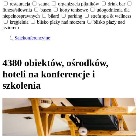
restauracja
sauna
organizacja pikników
drink bar
fitness/siłownia
basen
korty tenisowe
udogodnienia dla
niepełnosprawnych
bilard
parking
strefa spa & wellness
kręgielnia
blisko plaży nad morzem
blisko plaży nad
jeziorem
Salekonferencyjne
4380 obiektów, ośrodków,
hoteli na konferencje i
szkolenia