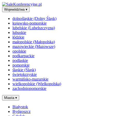
Województwa
▾
dolnośląskie (Dolny Śląsk)
kujawsko-pomorskie
lubelskie (Lubelszczyzna)
lubuskie
łódzkie
małopolskie (Małopolska)
mazowieckie (Mazowsze)
opolskie
podkarpackie
podlaskie
pomorskie
śląskie (Śląsk)
świętokrzyskie
warmińsko-mazurskie
wielkopolskie (Wielkopolska)
zachodniopomorskie
Miasta
▾
Białystok
Bydgoszcz