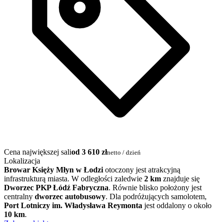
Cena największej sali
od 3 610 zł
netto / dzień
Lokalizacja
Browar Księży Młyn w Łodzi
otoczony jest atrakcyjną
infrastrukturą miasta. W odległości zaledwie
2 km
znajduje się
Dworzec PKP Łódź Fabryczna
. Równie blisko położony jest
centralny
dworzec autobusowy
. Dla podróżujących samolotem,
Port Lotniczy im. Władysława Reymonta
jest oddalony o około
10 km
.