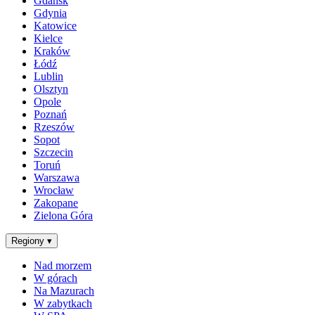
Gdańsk
Gdynia
Katowice
Kielce
Kraków
Łódź
Lublin
Olsztyn
Opole
Poznań
Rzeszów
Sopot
Szczecin
Toruń
Warszawa
Wrocław
Zakopane
Zielona Góra
Regiony
▾
Nad morzem
W górach
Na Mazurach
W zabytkach