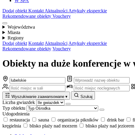
W SPA
Dodaj obiekt
Kontakt
Aktualności
Artykuły eksperckie
Rekomendowane obiekty
Vouchery
Województwa
Miasta
Regiony
Dodaj obiekt
Kontakt
Aktualności
Artykuły eksperckie
Rekomendowane obiekty
Vouchery
Obiekty na duże konferencje w 
Wyszukiwanie zaawansowane
▾
Szukaj
Liczba gwiazdek
Typ obiektu
Udogodnienia
restauracja
sauna
organizacja pikników
drink bar
f
kręgielnia
blisko plaży nad morzem
blisko plaży nad jeziorem