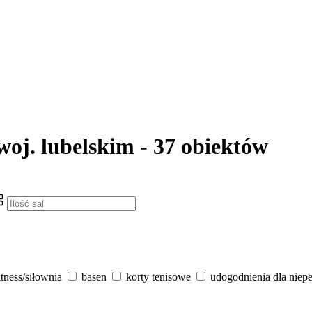
woj. lubelskim - 37 obiektów
itness/siłownia
basen
korty tenisowe
udogodnienia dla niep