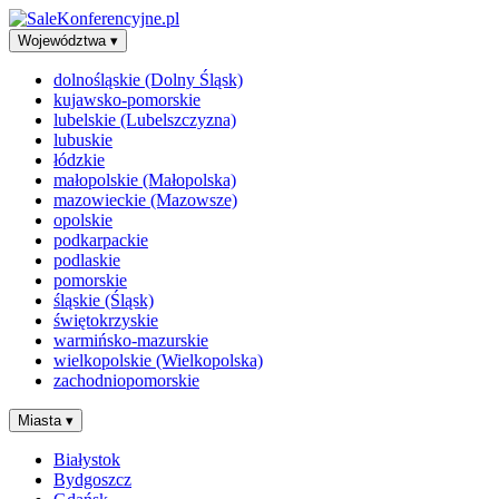
Województwa
▾
dolnośląskie (Dolny Śląsk)
kujawsko-pomorskie
lubelskie (Lubelszczyzna)
lubuskie
łódzkie
małopolskie (Małopolska)
mazowieckie (Mazowsze)
opolskie
podkarpackie
podlaskie
pomorskie
śląskie (Śląsk)
świętokrzyskie
warmińsko-mazurskie
wielkopolskie (Wielkopolska)
zachodniopomorskie
Miasta
▾
Białystok
Bydgoszcz