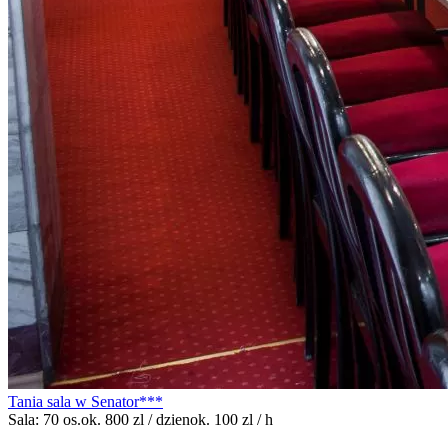
Tania sala w Senator***
Sala: 70 os.
ok. 800 zl / dzien
ok. 100 zl / h