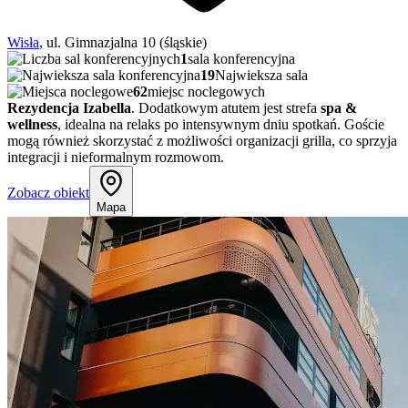
Wisła
, ul. Gimnazjalna 10 (śląskie)
1
sala konferencyjna
19
Najwieksza sala
62
miejsc noclegowych
Rezydencja Izabella
. Dodatkowym atutem jest strefa
spa &
wellness
, idealna na relaks po intensywnym dniu spotkań. Goście
mogą również skorzystać z możliwości organizacji grilla, co sprzyja
integracji i nieformalnym rozmowom.
Zobacz obiekt
Mapa