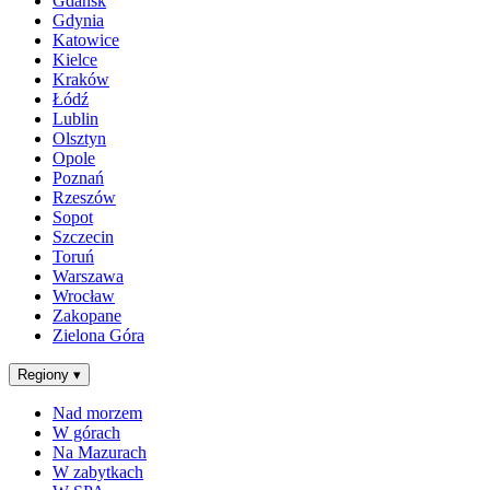
Gdańsk
Gdynia
Katowice
Kielce
Kraków
Łódź
Lublin
Olsztyn
Opole
Poznań
Rzeszów
Sopot
Szczecin
Toruń
Warszawa
Wrocław
Zakopane
Zielona Góra
Regiony
▾
Nad morzem
W górach
Na Mazurach
W zabytkach