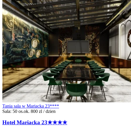
Tania sala w Mariacka 23****
Sala: 50 os.
ok. 800 zl / dzien
Hotel Mariacka
23
★★★★