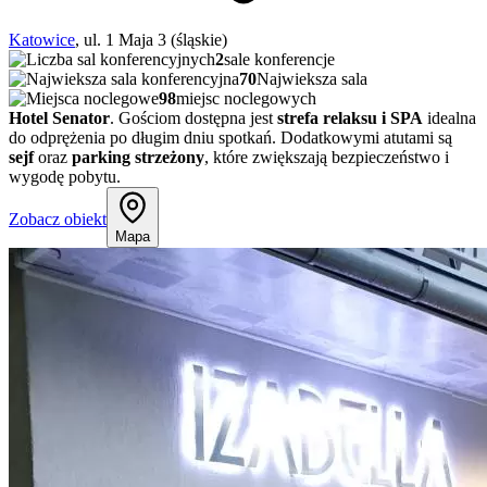
Katowice
, ul. 1 Maja 3 (śląskie)
2
sale konferencje
70
Najwieksza sala
98
miejsc noclegowych
Hotel Senator
. Gościom dostępna jest
strefa relaksu i SPA
idealna
do odprężenia po długim dniu spotkań. Dodatkowymi atutami są
sejf
oraz
parking strzeżony
, które zwiększają bezpieczeństwo i
wygodę pobytu.
Zobacz obiekt
Mapa