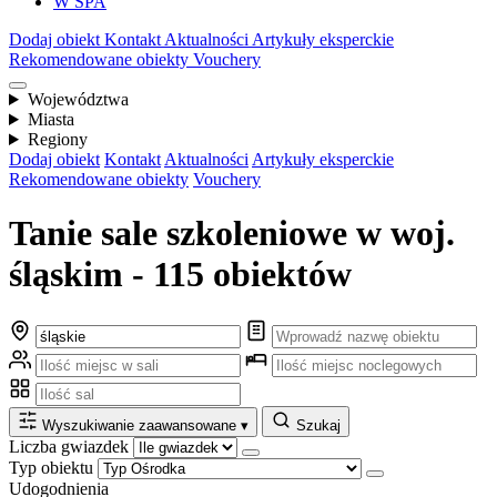
W SPA
Dodaj obiekt
Kontakt
Aktualności
Artykuły eksperckie
Rekomendowane obiekty
Vouchery
Województwa
Miasta
Regiony
Dodaj obiekt
Kontakt
Aktualności
Artykuły eksperckie
Rekomendowane obiekty
Vouchery
Tanie sale szkoleniowe w woj.
śląskim - 115 obiektów
Wyszukiwanie zaawansowane
▾
Szukaj
Liczba gwiazdek
Typ obiektu
Udogodnienia