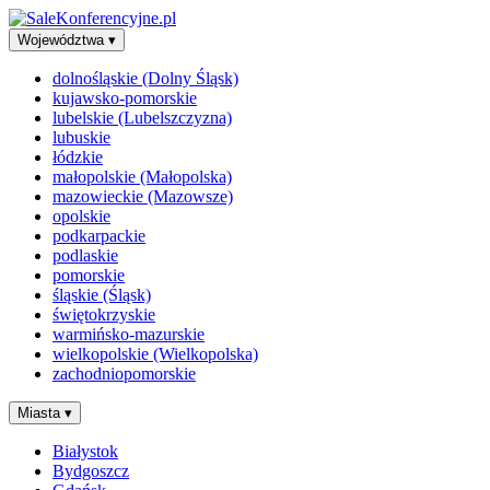
Województwa
▾
dolnośląskie (Dolny Śląsk)
kujawsko-pomorskie
lubelskie (Lubelszczyzna)
lubuskie
łódzkie
małopolskie (Małopolska)
mazowieckie (Mazowsze)
opolskie
podkarpackie
podlaskie
pomorskie
śląskie (Śląsk)
świętokrzyskie
warmińsko-mazurskie
wielkopolskie (Wielkopolska)
zachodniopomorskie
Miasta
▾
Białystok
Bydgoszcz