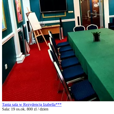
Tania sala w Rezydencja Izabella***
Sala: 19 os.
ok. 800 zl / dzien