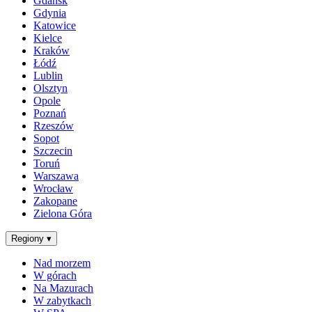
Gdańsk
Gdynia
Katowice
Kielce
Kraków
Łódź
Lublin
Olsztyn
Opole
Poznań
Rzeszów
Sopot
Szczecin
Toruń
Warszawa
Wrocław
Zakopane
Zielona Góra
Regiony
▾
Nad morzem
W górach
Na Mazurach
W zabytkach