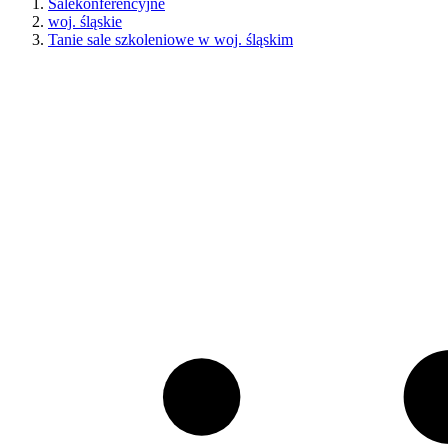
Salekonferencyjne
woj. śląskie
Tanie sale szkoleniowe w woj. śląskim