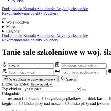
W SPA
Dodaj obiekt
Kontakt
Aktualności
Artykuły eksperckie
Rekomendowane obiekty
Vouchery
Województwa
Miasta
Regiony
Dodaj obiekt
Kontakt
Aktualności
Artykuły eksperckie
Rekomendowane obiekty
Vouchery
Tanie sale szkoleniowe w woj. ś
Wyszukiwanie zaawansowane
▾
Szukaj
Liczba gwiazdek
Typ obiektu
Udogodnienia
restauracja
sauna
organizacja pikników
drink bar
f
kręgielnia
blisko plaży nad morzem
blisko plaży nad jeziorem