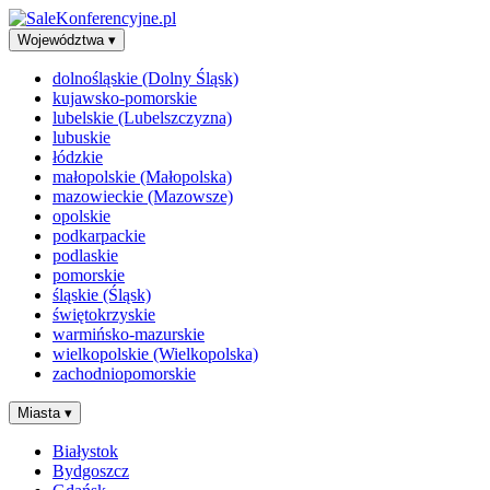
Województwa
▾
dolnośląskie (Dolny Śląsk)
kujawsko-pomorskie
lubelskie (Lubelszczyzna)
lubuskie
łódzkie
małopolskie (Małopolska)
mazowieckie (Mazowsze)
opolskie
podkarpackie
podlaskie
pomorskie
śląskie (Śląsk)
świętokrzyskie
warmińsko-mazurskie
wielkopolskie (Wielkopolska)
zachodniopomorskie
Miasta
▾
Białystok
Bydgoszcz