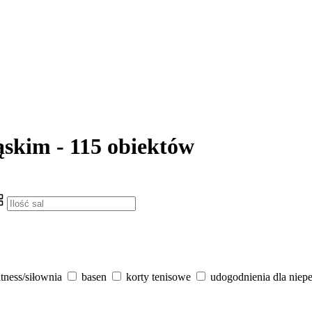
ląskim - 115 obiektów
itness/siłownia
basen
korty tenisowe
udogodnienia dla niep