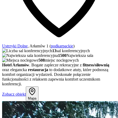
Ustrzyki Dolne
, Arłamów 1 (
podkarpackie
)
13
sal konferencyjnych
1500
Najwieksza sala
508
miejsc noclegowych
Hotel Arłamów
. Bogate zaplecze rekreacyjne z
fitness/siłownią
oraz elegancka
restauracja
to dodatkowe atuty, które podnoszą
komfort organizacji wydarzeń. Doskonałe połączenie
funkcjonalności z relaksem zapewnia komfort uczestnikom
konferencji.
Zobacz obiekt
Mapa