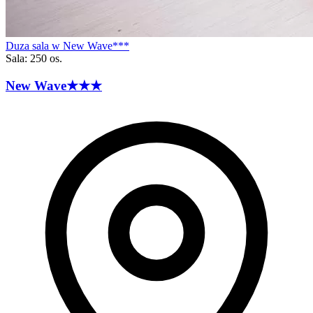
Duza sala w New Wave***
Sala: 250 os.
New
Wave
★★★