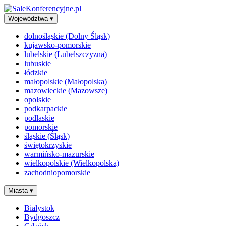
Województwa
▾
dolnośląskie (Dolny Śląsk)
kujawsko-pomorskie
lubelskie (Lubelszczyzna)
lubuskie
łódzkie
małopolskie (Małopolska)
mazowieckie (Mazowsze)
opolskie
podkarpackie
podlaskie
pomorskie
śląskie (Śląsk)
świętokrzyskie
warmińsko-mazurskie
wielkopolskie (Wielkopolska)
zachodniopomorskie
Miasta
▾
Białystok
Bydgoszcz