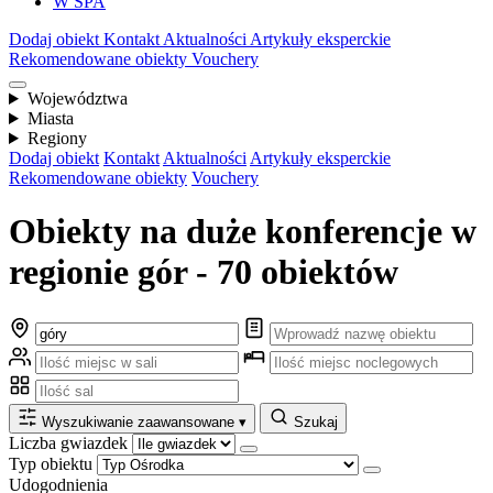
W SPA
Dodaj obiekt
Kontakt
Aktualności
Artykuły eksperckie
Rekomendowane obiekty
Vouchery
Województwa
Miasta
Regiony
Dodaj obiekt
Kontakt
Aktualności
Artykuły eksperckie
Rekomendowane obiekty
Vouchery
Obiekty na duże konferencje w
regionie gór - 70 obiektów
Wyszukiwanie zaawansowane
▾
Szukaj
Liczba gwiazdek
Typ obiektu
Udogodnienia