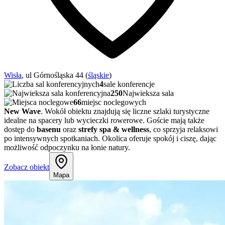
Wisła
, ul Górnośląska 44 (
śląskie
)
4
sale konferencje
250
Najwieksza sala
66
miejsc noclegowych
New Wave
. Wokół obiektu znajdują się liczne szlaki turystyczne
idealne na spacery lub wycieczki rowerowe. Goście mają także
dostęp do
basenu
oraz
strefy spa & wellness
, co sprzyja relaksowi
po intensywnych spotkaniach. Okolica oferuje spokój i ciszę, dając
możliwość odpoczynku na łonie natury.
Zobacz obiekt
Mapa