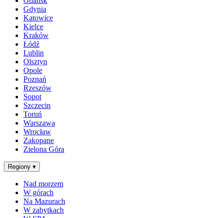
Gdańsk
Gdynia
Katowice
Kielce
Kraków
Łódź
Lublin
Olsztyn
Opole
Poznań
Rzeszów
Sopot
Szczecin
Toruń
Warszawa
Wrocław
Zakopane
Zielona Góra
Regiony
▾
Nad morzem
W górach
Na Mazurach
W zabytkach