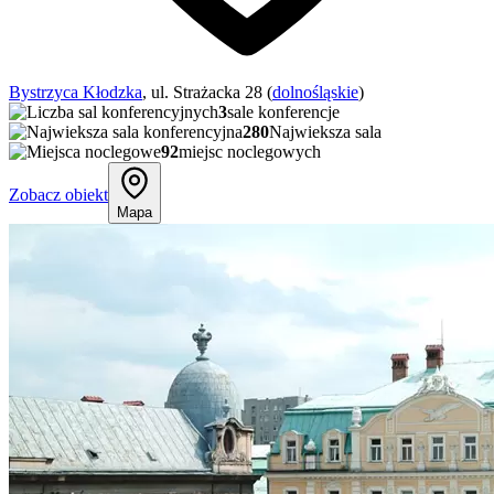
Bystrzyca Kłodzka
, ul. Strażacka 28 (
dolnośląskie
)
3
sale konferencje
280
Najwieksza sala
92
miejsc noclegowych
Zobacz obiekt
Mapa