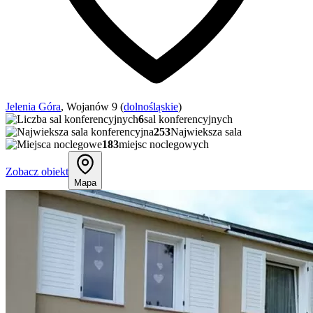
Jelenia Góra
, Wojanów 9 (
dolnośląskie
)
6
sal konferencyjnych
253
Najwieksza sala
183
miejsc noclegowych
Zobacz obiekt
Mapa