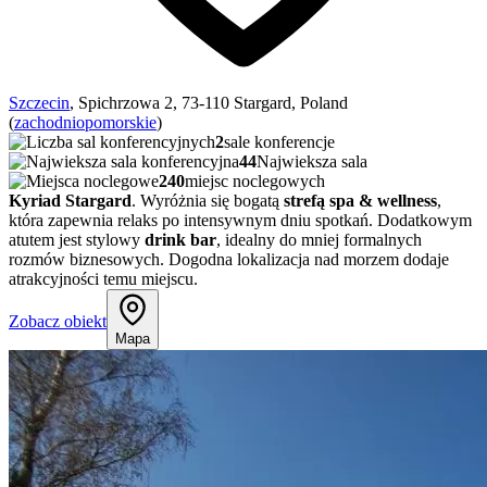
Szczecin
, Spichrzowa 2, 73-110 Stargard, Poland
(
zachodniopomorskie
)
2
sale konferencje
44
Najwieksza sala
240
miejsc noclegowych
Kyriad Stargard
. Wyróżnia się bogatą
strefą spa & wellness
,
która zapewnia relaks po intensywnym dniu spotkań. Dodatkowym
atutem jest stylowy
drink bar
, idealny do mniej formalnych
rozmów biznesowych. Dogodna lokalizacja nad morzem dodaje
atrakcyjności temu miejscu.
Zobacz obiekt
Mapa