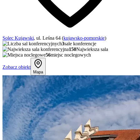
Solec Kujawski
, ul. Leśna 64 (
kujawsko-pomorskie
)
3
sale konferencje
150
Najwieksza sala
56
miejsc noclegowych
Zobacz obiekt
Mapa