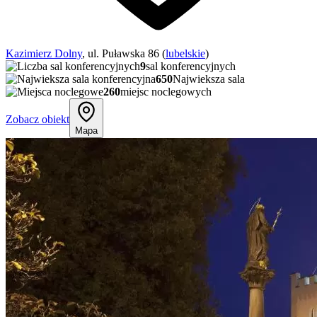
Kazimierz Dolny
, ul. Puławska 86 (
lubelskie
)
9
sal konferencyjnych
650
Najwieksza sala
260
miejsc noclegowych
Zobacz obiekt
Mapa