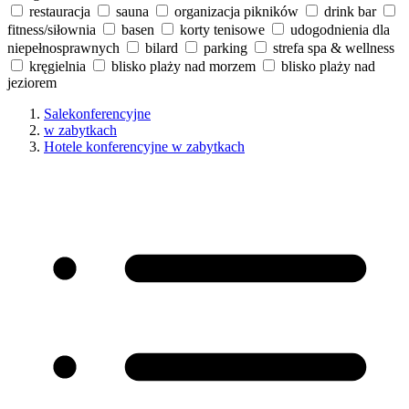
restauracja
sauna
organizacja pikników
drink bar
fitness/siłownia
basen
korty tenisowe
udogodnienia dla
niepełnosprawnych
bilard
parking
strefa spa & wellness
kręgielnia
blisko plaży nad morzem
blisko plaży nad
jeziorem
Salekonferencyjne
w zabytkach
Hotele konferencyjne w zabytkach