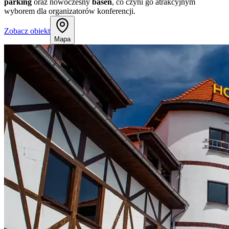
parking
oraz nowoczesny
basen
, co czyni go atrakcyjnym
wyborem dla organizatorów konferencji.
Zobacz obiekt
Mapa