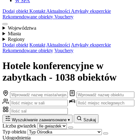
W SPA
Dodaj obiekt
Kontakt
Aktualności
Artykuły eksperckie
Rekomendowane obiekty
Vouchery
Województwa
Miasta
Regiony
Dodaj obiekt
Kontakt
Aktualności
Artykuły eksperckie
Rekomendowane obiekty
Vouchery
Hotele konferencyjne w
zabytkach - 1038 obiektów
Wyszukiwanie zaawansowane
▾
Szukaj
Liczba gwiazdek
Typ obiektu
Udogodnienia