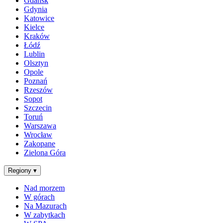
Gdańsk
Gdynia
Katowice
Kielce
Kraków
Łódź
Lublin
Olsztyn
Opole
Poznań
Rzeszów
Sopot
Szczecin
Toruń
Warszawa
Wrocław
Zakopane
Zielona Góra
Regiony
▾
Nad morzem
W górach
Na Mazurach
W zabytkach