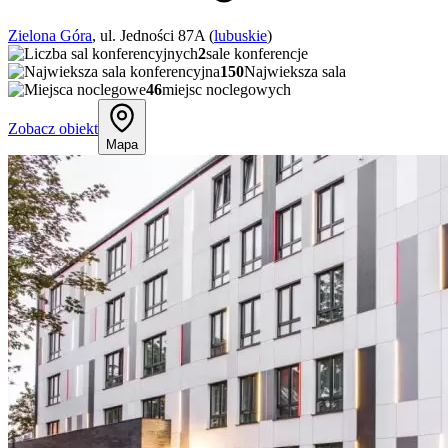
Zielona Góra
, ul. Jedności 87A (
lubuskie
)
2
sale konferencje
150
Najwieksza sala
46
miejsc noclegowych
Zobacz obiekt
Mapa