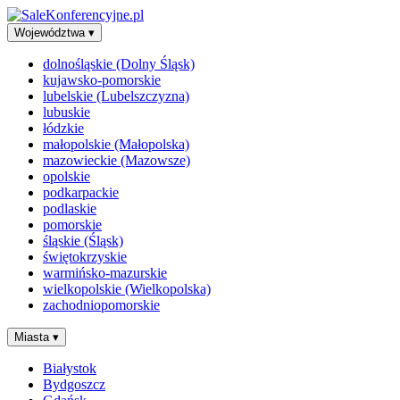
Województwa
▾
dolnośląskie (Dolny Śląsk)
kujawsko-pomorskie
lubelskie (Lubelszczyzna)
lubuskie
łódzkie
małopolskie (Małopolska)
mazowieckie (Mazowsze)
opolskie
podkarpackie
podlaskie
pomorskie
śląskie (Śląsk)
świętokrzyskie
warmińsko-mazurskie
wielkopolskie (Wielkopolska)
zachodniopomorskie
Miasta
▾
Białystok
Bydgoszcz