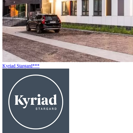
Kyriad Stargard***