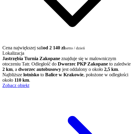
Cena największej sali
od 2 140 zł
netto / dzień
Lokalizacja
Jastrzębia Turnia Zakopane
znajduje się w malowniczym
otoczeniu Tatr. Odległość do
Dworzec PKP Zakopane
to zaledwie
2 km
, a
dworzec autobusowy
jest oddalony o około
2,5 km
.
Najbliższe
lotnisko
to
Balice w Krakowie
, położone w odległości
około
110 km
.
Zobacz obiekt