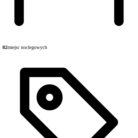
82
miejsc noclegowych