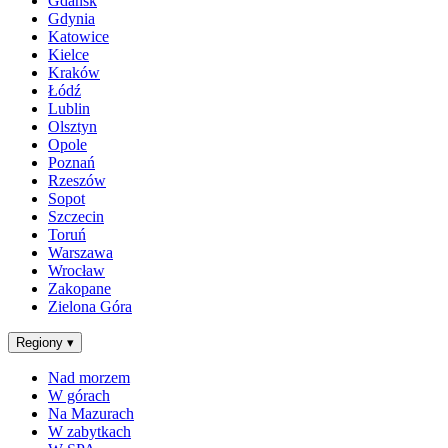
Gdańsk
Gdynia
Katowice
Kielce
Kraków
Łódź
Lublin
Olsztyn
Opole
Poznań
Rzeszów
Sopot
Szczecin
Toruń
Warszawa
Wrocław
Zakopane
Zielona Góra
Regiony
▾
Nad morzem
W górach
Na Mazurach
W zabytkach