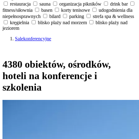
restauracja
sauna
organizacja pikników
drink bar
fitness/siłownia
basen
korty tenisowe
udogodnienia dla
niepełnosprawnych
bilard
parking
strefa spa & wellness
kręgielnia
blisko plaży nad morzem
blisko plaży nad
jeziorem
Salekonferencyjne
4380 obiektów, ośrodków,
hoteli na konferencje i
szkolenia