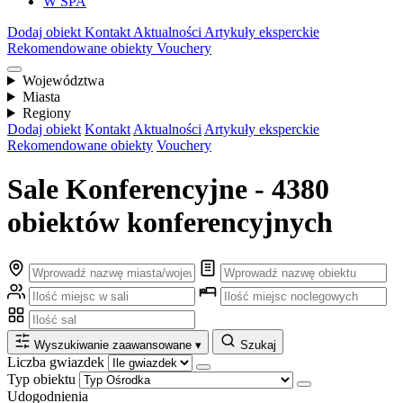
W SPA
Dodaj obiekt
Kontakt
Aktualności
Artykuły eksperckie
Rekomendowane obiekty
Vouchery
Województwa
Miasta
Regiony
Dodaj obiekt
Kontakt
Aktualności
Artykuły eksperckie
Rekomendowane obiekty
Vouchery
Sale Konferencyjne - 4380
obiektów konferencyjnych
Wyszukiwanie zaawansowane
▾
Szukaj
Liczba gwiazdek
Typ obiektu
Udogodnienia