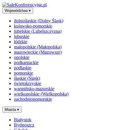
Województwa
▾
dolnośląskie (Dolny Śląsk)
kujawsko-pomorskie
lubelskie (Lubelszczyzna)
lubuskie
łódzkie
małopolskie (Małopolska)
mazowieckie (Mazowsze)
opolskie
podkarpackie
podlaskie
pomorskie
śląskie (Śląsk)
świętokrzyskie
warmińsko-mazurskie
wielkopolskie (Wielkopolska)
zachodniopomorskie
Miasta
▾
Białystok
Bydgoszcz