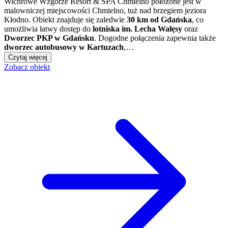
Wichrowe Wzgórze Resort & SPA Chmielno położone jest w
malowniczej miejscowości Chmielno, tuż nad brzegiem jeziora
Kłodno. Obiekt znajduje się zaledwie
30 km od Gdańska
, co
umożliwia łatwy dostęp do
lotniska im. Lecha Wałęsy
oraz
Dworzec PKP w Gdańsku
. Dogodne połączenia zapewnia także
dworzec autobusowy w Kartuzach
,…
Czytaj więcej
Zobacz obiekt