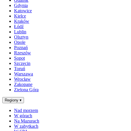
Gdańsk
Gdynia
Katowice
Kielce
Kraków
Łódź
Lublin
Olsztyn
Opole
Poznań
Rzeszów
Sopot
Szczecin
Toruń
Warszawa
Wrocław
Zakopane
Zielona Góra
Regiony
▾
Nad morzem
W górach
Na Mazurach
W zabytkach