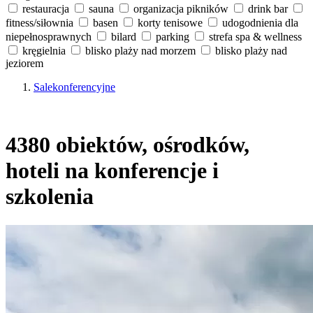
restauracja
sauna
organizacja pikników
drink bar
fitness/siłownia
basen
korty tenisowe
udogodnienia dla
niepełnosprawnych
bilard
parking
strefa spa & wellness
kręgielnia
blisko plaży nad morzem
blisko plaży nad
jeziorem
Salekonferencyjne
4380 obiektów, ośrodków,
hoteli na konferencje i
szkolenia