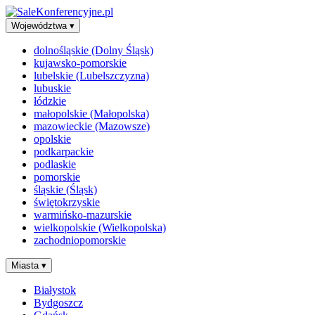
Województwa
▾
dolnośląskie (Dolny Śląsk)
kujawsko-pomorskie
lubelskie (Lubelszczyzna)
lubuskie
łódzkie
małopolskie (Małopolska)
mazowieckie (Mazowsze)
opolskie
podkarpackie
podlaskie
pomorskie
śląskie (Śląsk)
świętokrzyskie
warmińsko-mazurskie
wielkopolskie (Wielkopolska)
zachodniopomorskie
Miasta
▾
Białystok
Bydgoszcz