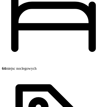
64
miejsc noclegowych