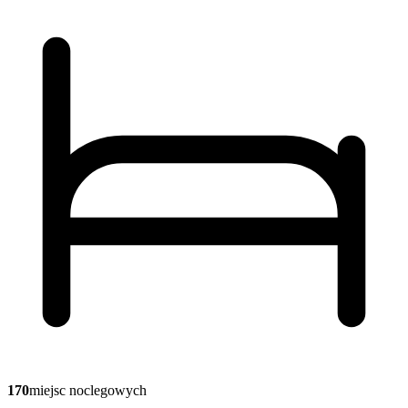
170
miejsc noclegowych