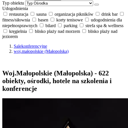
Typ obiektu
Udogodnienia
restauracja
sauna
organizacja pikników
drink bar
fitness/siłownia
basen
korty tenisowe
udogodnienia dla
niepełnosprawnych
bilard
parking
strefa spa & wellness
kręgielnia
blisko plaży nad morzem
blisko plaży nad
jeziorem
Salekonferencyjne
woj.małopolskie (Małopolska)
Woj.Małopolskie (Małopolska) - 622
obiekty, ośrodki, hotele na szkolenia i
konferencje