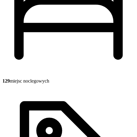
129
miejsc noclegowych