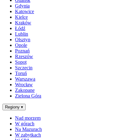
Gdańsk
Gdynia
Katowice
Kielce
Kraków
Łódź
Lublin
Olsztyn
Opole
Poznań
Rzeszów
Sopot
Szczecin
Toruń
Warszawa
Wrocław
Zakopane
Zielona Góra
Regiony
▾
Nad morzem
W górach
Na Mazurach
W zabytkach