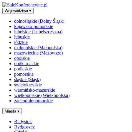
Województwa
▾
dolnośląskie (Dolny Śląsk)
kujawsko-pomorskie
lubelskie (Lubelszczyzna)
lubuskie
łódzkie
małopolskie (Małopolska)
mazowieckie (Mazowsze)
opolskie
podkarpackie
podlaskie
pomorskie
śląskie (Śląsk)
świętokrzyskie
warmińsko-mazurskie
wielkopolskie (Wielkopolska)
zachodniopomorskie
Miasta
▾
Białystok
Bydgoszcz