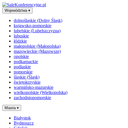
Województwa
▾
dolnośląskie (Dolny Śląsk)
kujawsko-pomorskie
lubelskie (Lubelszczyzna)
lubuskie
łódzkie
małopolskie (Małopolska)
mazowieckie (Mazowsze)
opolskie
podkarpackie
podlaskie
pomorskie
śląskie (Śląsk)
świętokrzyskie
warmińsko-mazurskie
wielkopolskie (Wielkopolska)
zachodniopomorskie
Miasta
▾
Białystok
Bydgoszcz