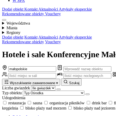
W SPA
Dodaj obiekt
Kontakt
Aktualności
Artykuły eksperckie
Rekomendowane obiekty
Vouchery
Województwa
Miasta
Regiony
Dodaj obiekt
Kontakt
Aktualności
Artykuły eksperckie
Rekomendowane obiekty
Vouchery
Hotele i sale Konferencyjne Mał
Wyszukiwanie zaawansowane
▾
Szukaj
Liczba gwiazdek
Typ obiektu
Udogodnienia
restauracja
sauna
organizacja pikników
drink bar
f
kręgielnia
blisko plaży nad morzem
blisko plaży nad jeziorem