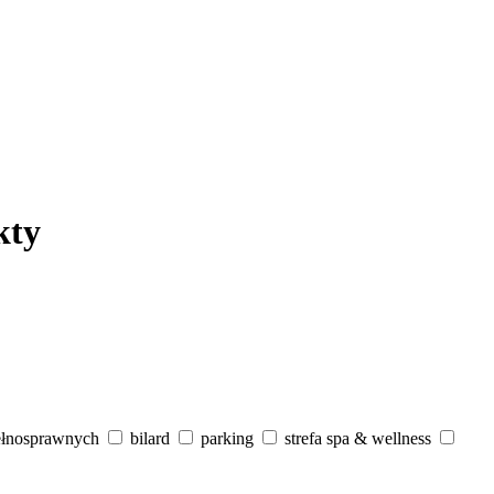
kty
ełnosprawnych
bilard
parking
strefa spa & wellness