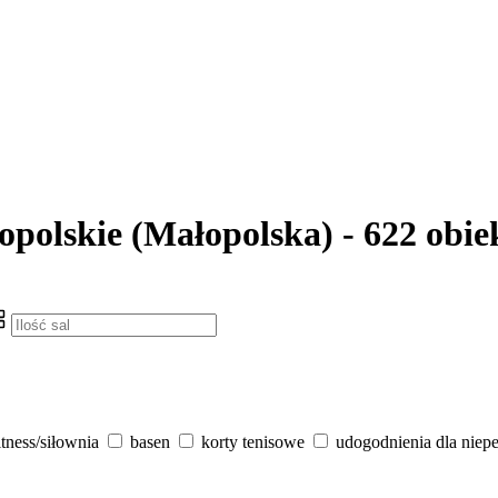
opolskie (Małopolska) - 622 obie
itness/siłownia
basen
korty tenisowe
udogodnienia dla niep