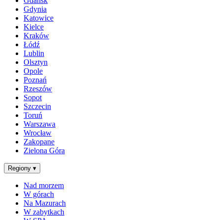
Gdańsk
Gdynia
Katowice
Kielce
Kraków
Łódź
Lublin
Olsztyn
Opole
Poznań
Rzeszów
Sopot
Szczecin
Toruń
Warszawa
Wrocław
Zakopane
Zielona Góra
Regiony
▾
Nad morzem
W górach
Na Mazurach
W zabytkach