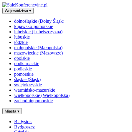
Województwa
▾
dolnośląskie (Dolny Śląsk)
kujawsko-pomorskie
lubelskie (Lubelszczyzna)
lubuskie
łódzkie
małopolskie (Małopolska)
mazowieckie (Mazowsze)
opolskie
podkarpackie
podlaskie
pomorskie
śląskie (Śląsk)
świętokrzyskie
warmińsko-mazurskie
wielkopolskie (Wielkopolska)
zachodniopomorskie
Miasta
▾
Białystok
Bydgoszcz