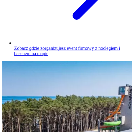
Zobacz gdzie zorganizujesz event firmowy z noclegiem i
basenem na mapie