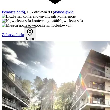
Polanica Zdrój
, ul. Zdrojowa 89 (
dolnośląskie
)
3
sale konferencje
80
Najwieksza sala
55
miejsc noclegowych
Zobacz obiekt
Mapa