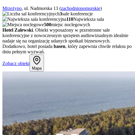
Mrzeżyno
, ul. Nadmorska 13 (
zachodniopomorskie
)
3
sale konferencje
110
Najwieksza sala
500
miejsc noclegowych
Hotel Zalewski
. Obiekt wyposażony w przestronne sale
konferencyjne z nowoczesnym sprzętem audiowizualnym idealnie
nadaje się na organizację udanych spotkań biznesowych.
Dodatkowo, hotel posiada
basen
, który zapewnia chwile relaksu po
dniu pełnym wyzwań.
Zobacz obiekt
Mapa