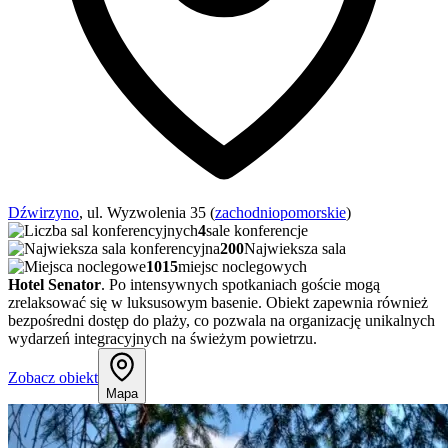
Dźwirzyno
, ul. Wyzwolenia 35 (
zachodniopomorskie
)
4
sale konferencje
200
Najwieksza sala
1015
miejsc noclegowych
Hotel Senator
. Po intensywnych spotkaniach goście mogą
zrelaksować się w luksusowym basenie. Obiekt zapewnia również
bezpośredni dostęp do plaży, co pozwala na organizację unikalnych
wydarzeń integracyjnych na świeżym powietrzu.
Zobacz obiekt
Mapa