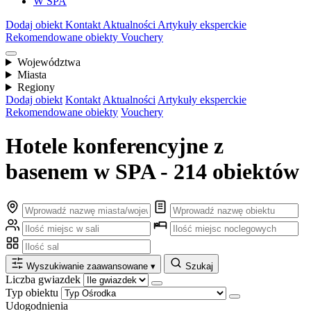
W SPA
Dodaj obiekt
Kontakt
Aktualności
Artykuły eksperckie
Rekomendowane obiekty
Vouchery
Województwa
Miasta
Regiony
Dodaj obiekt
Kontakt
Aktualności
Artykuły eksperckie
Rekomendowane obiekty
Vouchery
Hotele konferencyjne z
basenem w SPA - 214 obiektów
Wyszukiwanie zaawansowane
▾
Szukaj
Liczba gwiazdek
Typ obiektu
Udogodnienia