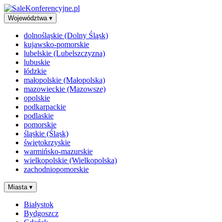
Województwa
▾
dolnośląskie (Dolny Śląsk)
kujawsko-pomorskie
lubelskie (Lubelszczyzna)
lubuskie
łódzkie
małopolskie (Małopolska)
mazowieckie (Mazowsze)
opolskie
podkarpackie
podlaskie
pomorskie
śląskie (Śląsk)
świętokrzyskie
warmińsko-mazurskie
wielkopolskie (Wielkopolska)
zachodniopomorskie
Miasta
▾
Białystok
Bydgoszcz