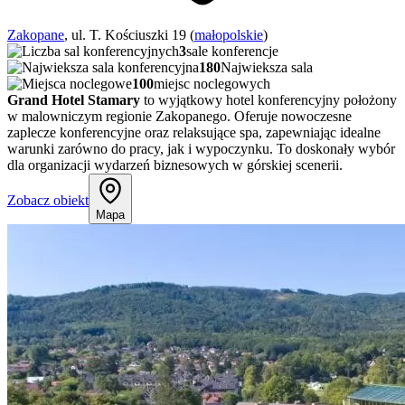
Zakopane
, ul. T. Kościuszki 19 (
małopolskie
)
3
sale konferencje
180
Najwieksza sala
100
miejsc noclegowych
Grand Hotel Stamary
to wyjątkowy hotel konferencyjny położony
w malowniczym regionie Zakopanego. Oferuje nowoczesne
zaplecze konferencyjne oraz relaksujące spa, zapewniając idealne
warunki zarówno do pracy, jak i wypoczynku. To doskonały wybór
dla organizacji wydarzeń biznesowych w górskiej scenerii.
Zobacz obiekt
Mapa