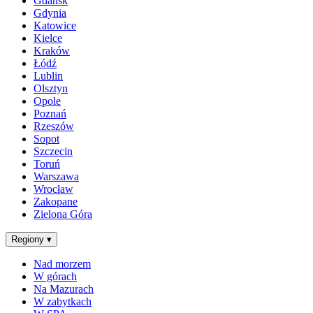
Gdańsk
Gdynia
Katowice
Kielce
Kraków
Łódź
Lublin
Olsztyn
Opole
Poznań
Rzeszów
Sopot
Szczecin
Toruń
Warszawa
Wrocław
Zakopane
Zielona Góra
Regiony
▾
Nad morzem
W górach
Na Mazurach
W zabytkach