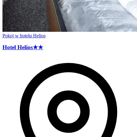
Pokoj w hotelu Helios
Hotel
Helios
★★