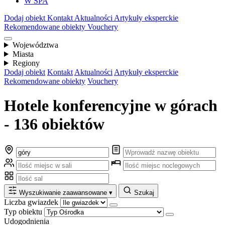
W SPA
Dodaj obiekt
Kontakt
Aktualności
Artykuły eksperckie
Rekomendowane obiekty
Vouchery
Województwa
Miasta
Regiony
Dodaj obiekt
Kontakt
Aktualności
Artykuły eksperckie
Rekomendowane obiekty
Vouchery
Hotele konferencyjne w górach
- 136 obiektów
Wyszukiwanie zaawansowane
▾
Szukaj
Liczba gwiazdek
Typ obiektu
Udogodnienia