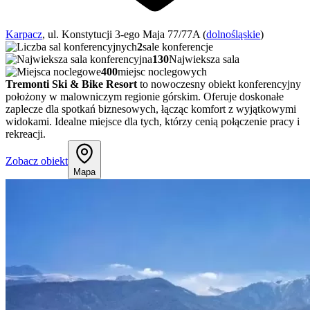
Karpacz
, ul. Konstytucji 3-ego Maja 77/77A (
dolnośląskie
)
2
sale konferencje
130
Najwieksza sala
400
miejsc noclegowych
Tremonti Ski & Bike Resort
to nowoczesny obiekt konferencyjny
położony w malowniczym regionie górskim. Oferuje doskonałe
zaplecze dla spotkań biznesowych, łącząc komfort z wyjątkowymi
widokami. Idealne miejsce dla tych, którzy cenią połączenie pracy i
rekreacji.
Zobacz obiekt
Mapa